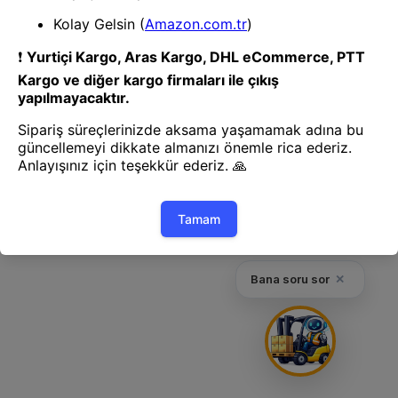
Geri Dön
Bana soru sor
✕