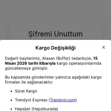
Şifremi Unuttum
Doğrulama kodunu almak için bir yöntem
seçin.
E-Posta
WhatsApp
E-posta Adresiniz
Doğrulama Kodu Gönder