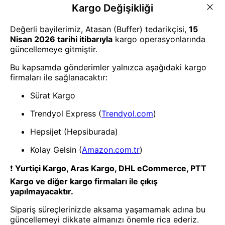
Ampul
Ampul
LED Ampul 15 Watt Beyaz Işık
LED Ampul 15 Watt Beyaz Işık
6500K Yüksek Lümen E27 Duy
6500K Yüksek Lümen E27 Duy
Enerji Tasarruflu 2 Adet
Enerji Tasarruflu 6 Adet
Ampul
Ampul