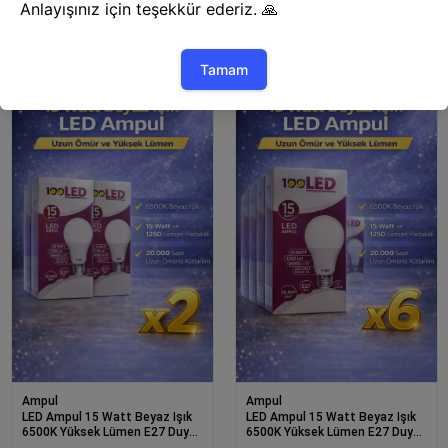
LED Ampul 15 Watt Beyaz Işık
LED Ampul 15 Watt Beyaz Işık
6500K Yüksek Lümen E27 Duy
6500K Yüksek Lümen E27 Duy
Enerji Tasarruflu 12 Adet
Uzun Ömürlü
Ampul
Ampul
LED Ampul 15 Watt Beyaz Işık
LED Ampul 15 Watt Beyaz Işık
6500K Yüksek Lümen E27 Duy
6500K Yüksek Lümen E27 Duy
Uzun Ömürlü 2 Adet
Uzun Ömürlü 6 Adet