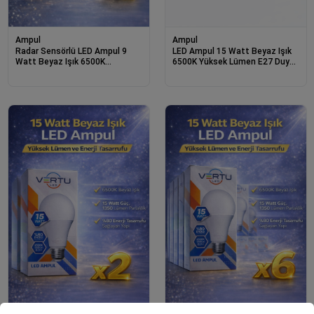
Ampul
Ampul
Radar Sensörlü LED Ampul 9
LED Ampul 15 Watt Beyaz Işık
Watt Beyaz Işık 6500K
6500K Yüksek Lümen E27 Duy
Otomatik Yanan E27 Duy 6
Enerji Tasarruflu
Adet