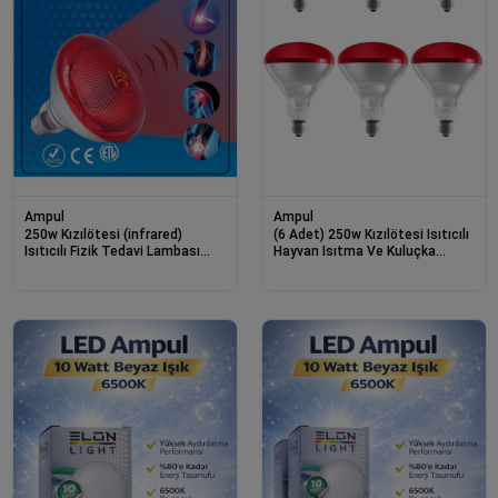
Ampul
Ampul
250w Kızılötesi (infrared)
(6 Adet) 250w Kızılötesi Isıtıcılı
Isıtıcılı Fizik Tedavi Lambası
Hayvan Isıtma Ve Kuluçka
(kırmızı Işık) E27 (kalın Duy)
Lambası (kırmızı Işık) E27 (kalın
Duy)