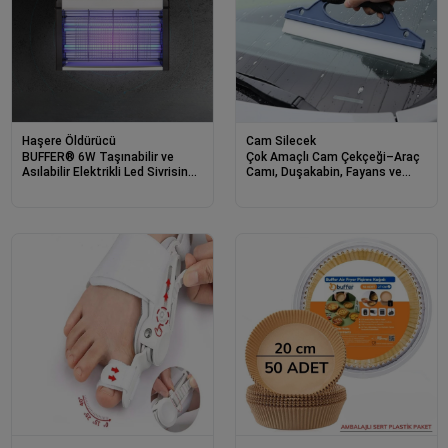
Haşere Öldürücü
Cam Silecek
BUFFER® 6W Taşınabilir ve
Çok Amaçlı Cam Çekçeği–Araç
Asılabilir Elektrikli Led Sivrisinek
Camı, Duşakabin, Fayans ve
Yok Edici Hem Gece Lambası
Ayna İçin Leke Temizleme
Hem Haşere Engelleyici Makine
Aparatı
25 X 23 Cm