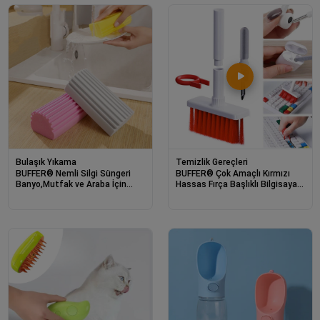
Bulaşık Yıkama
Temizlik Gereçleri
BUFFER® Nemli Silgi Süngeri
BUFFER® Çok Amaçlı Kırmızı
Banyo,Mutfak ve Araba İçin
Hassas Fırça Başlıklı Bilgisayar
Temizlik Süngeri
Laptop, klavye Temizleme
Fırçası