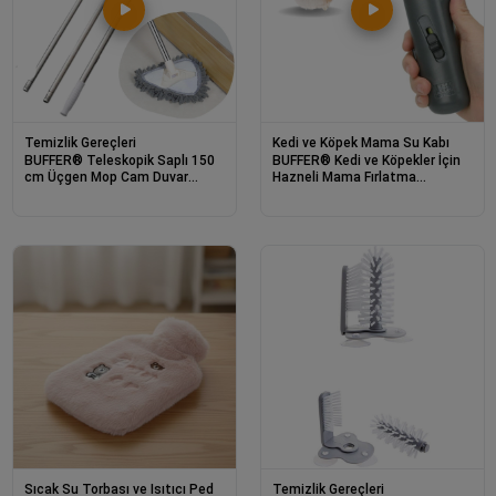
Temizlik Gereçleri
Kedi ve Köpek Mama Su Kabı
BUFFER® Teleskopik Saplı 150
BUFFER® Kedi ve Köpekler İçin
cm Üçgen Mop Cam Duvar
Hazneli Mama Fırlatma
Tavan Fayans Parke Temizleyici
Oyuncağı Yem Atıcı Aparat
Mop
Sıcak Su Torbası ve Isıtıcı Ped
Temizlik Gereçleri