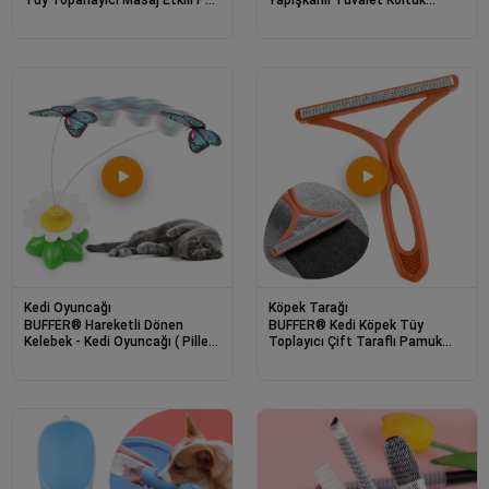
Fırçası
Kaldırıcı Klozet Kapak Kaldırma
Pedi Tutamacı
Kedi Oyuncağı
Köpek Tarağı
BUFFER® Hareketli Dönen
BUFFER® Kedi Köpek Tüy
Kelebek - Kedi Oyuncağı ( Pille
Toplayıcı Çift Taraflı Pamuk
Çalışır)
Tiftiği ve Tüy Toplama Aleti