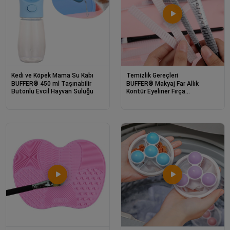
Kedi ve Köpek Mama Su Kabı
Temizlik Gereçleri
BUFFER® 450 ml Taşınabilir
BUFFER® Makyaj Far Allık
Butonlu Evcil Hayvan Suluğu
Kontür Eyeliner Fırça
Malzemeleri Ürünleri Koruyucu
File Kapak Örgü Kılıf S