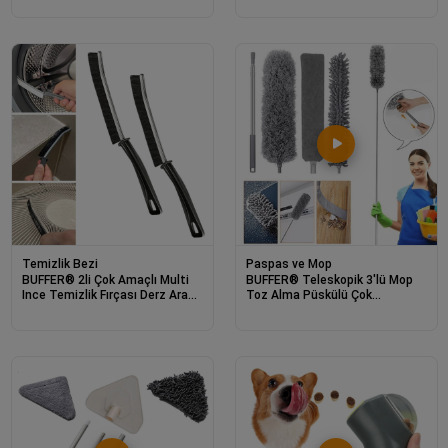
Temizlenir Bakım Aleti
Temizlik Bezi
Paspas ve Mop
BUFFER® 2li Çok Amaçlı Multi
BUFFER® Teleskopik 3'lü Mop
Ince Temizlik Fırçası Derz Arası
Toz Alma Püskülü Çok
Banyo Mutfak Lavabo Detay
Fonksiyonlu Temizlik Seti
Temizleme Fırçası