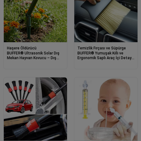
Haşere Öldürücü
Temizlik Fırçası ve Süpürge
BUFFER® Ultrasonik Solar Dış
BUFFER® Yumuşak Kıllı ve
Mekan Hayvan Kovucu – Dış
Ergonomik Saplı Araç İçi Detaylı
Mekan İçin Bükülebilir Direkli
Toz Temizleme Fırçası
Bahçe,Sera Koruma Cihazı