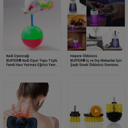
Kedi Oyuncağı
Haşere Öldürücü
BUFFER® Kedi Oyun Topu Tüylü
BUFFER® İç ve Dış Mekanlar İçin
Fareli Hacı Yatmaz Eğitici Yavru
Şarjlı Sinek Öldürücü Sivrisinek
Kedi Fare Kovalama Oyuncağı
Kovucu,UV Işıklı Sineksavar
Taşınabilir Gece Lambası