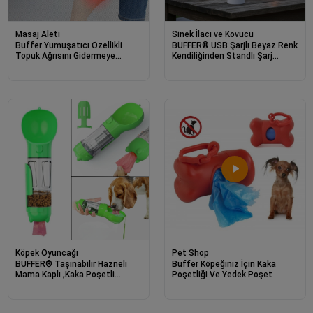
Masaj Aleti
Sinek İlacı ve Kovucu
Buffer Yumuşatıcı Özellikli
BUFFER® USB Şarjlı Beyaz Renk
Topuk Ağrısını Gidermeye
Kendiliğinden Standlı Şarj
Yardımcı Çok Amaçlı Ortapedik
Göstergeli UV Işıklı Sinek
İnce Tasarımlı
Öldürme Raketi LTD-718
Köpek Oyuncağı
Pet Shop
BUFFER® Taşınabilir Hazneli
Buffer Köpeğiniz İçin Kaka
Mama Kaplı ,Kaka Poşetli
Poşetliği Ve Yedek Poşet
Kedi,Köpek Suluğu-300ml