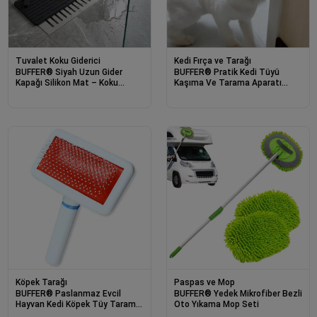
Tuvalet Koku Giderici
Kedi Fırça ve Tarağı
BUFFER® Siyah Uzun Gider
BUFFER® Pratik Kedi Tüyü
Kapağı Silikon Mat – Koku
Kaşıma Ve Tarama Aparatı
Önleyici ve Haşere Engelleyici
Duvara Monte Kaşıma Aleti
Gider Koruyucu
Köpek Tarağı
Paspas ve Mop
BUFFER® Paslanmaz Evcil
BUFFER® Yedek Mikrofiber Bezli
Hayvan Kedi Köpek Tüy Tarama
Oto Yıkama Mop Seti
Toplama Fırçası Kolay