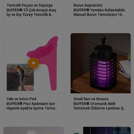
Temizlik Fırçası ve Süpürge
Burun Aspiratörü
BUFFER® 5’li Çok Amaçlı Araç
BUFFER® Yeniden Kullanılabilir,
İçi ve Dış Yüzey Temizlik &
Manuel Burun Temizleyici 10ml
Detaylandırma Fırça Seti
Kapasiteli Burun Açıcı Şırınga
Yakı ve Isıtıcı Ped
Sinek İlacı ve Kovucu
BUFFER® Piez Kadınların İçin
BUFFER® Otomatik Akıllı
Hijyenik Ayakta İşeme Temiz
Sivrisinek Öldürme Lambası Şarj
Tuvalet Aparatı
Elektrik Çarpması Sivrisinek
Kovucu Lamba Öldürmek
Masaüstü Duvar Asmak Sinek
Kıran Y20