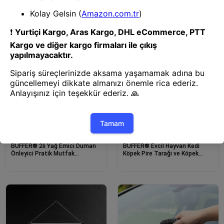
Bağlantılı Su Kabı
ve Tiftik Temizleyici Toplayıcı
Taşınabilir
Temizlik Gereçleri
Kedi Fırça ve Tarağı
BUFFER® 2li Yağ Emici Duman
BUFFER® Evcil Hayvan Kedi
Önleyici Pratik Mutfak
Köpek Pire Tarağı ve Köpek
Davlumbaz Koruyucu Dayanıklı
Gözyaşı Lekesi Tarağı
Yedek Filtre 45x90cm