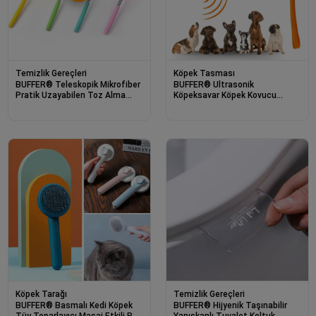
Temizlik Gereçleri
Köpek Tasması
BUFFER® Teleskopik Mikrofiber
BUFFER® Ultrasonik
Pratik Uzayabilen Toz Alma
Köpeksavar Köpek Kovucu
Fırçası Aparatı
Köpek Kornası Eğitim Cihazı
Köpek Tarağı
Temizlik Gereçleri
BUFFER® Basmalı Kedi Köpek
BUFFER® Hijyenik Taşınabilir
Tüy Toparlayıcı Masaj Etkili Pet
Yapışkanlı Tuvalet Koltuk