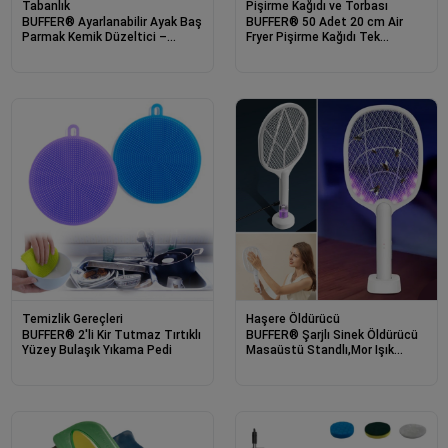
Tabanlık
Pişirme Kağıdı ve Torbası
BUFFER® Ayarlanabilir Ayak Baş
BUFFER® 50 Adet 20 cm Air
Parmak Kemik Düzeltici –
Fryer Pişirme Kağıdı Tek
Halluks Valgus (Bunyon)
Kullanımlık Yağ Geçirmez
Aparatı, Gece Gündüz Kullanıma
Yuvarlak Tabak Model PVC
Uygun Ayak Düzeltme Ateli
Temizlik Gereçleri
Haşere Öldürücü
BUFFER® 2'li Kir Tutmaz Tırtıklı
BUFFER® Şarjlı Sinek Öldürücü
Yüzey Bulaşık Yıkama Pedi
Masaüstü Standlı,Mor Işık
Sinek Kovucu Raket 5w