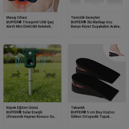
Masaj Cihazı
Temizlik Gereçleri
BUFFER® Titreşimli USB Şarj
BUFFER® 3lü Matkap Ucu
Aletli Mini Elektrikli Kelebek
Banyo Küvet Duşakabin Araba
Masaj Aleti
Tekerliği Koltuk Yıkama
Temizleme Fırçası Seti
Köpek Eğitim Ürünü
Tabanlık
BUFFER® Solar Enerjili
BUFFER® 5 cm Boy Uzatıcı
Ultrasonik Hayvan Kovucu-Su
Silikon Ortopedik Topuk
Geçirmez Bahçe Koruma Cihazı
Tabanlık – Yüksek Konforlu Gizli
Hayvan UzaklaştırıcI
Yükseltici Ped (Unisex)