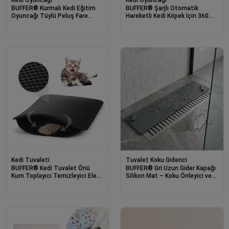
BUFFER® Kurmalı Kedi Eğitim
BUFFER® Şarjlı Otomatik
Oyuncağı Tüylü Peluş Fare
Hareketli Kedi Köpek İçin 360
Yakalama İnteraktif Sevimli
Derece Dönen İnteraktif Akıllı
Eğlenceli Oyuncak
Oyun Topu
Kedi Tuvaleti
Tuvalet Koku Giderici
BUFFER® Kedi Tuvalet Önü
BUFFER® Gri Uzun Gider Kapağı
Kum Toplayıcı Temizleyici Elekli
Silikon Mat – Koku Önleyici ve
Paspas
Haşere Engelleyici Gider
Koruyucu