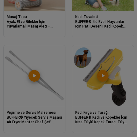
Masaj Topu
Kedi Tuvaleti
Ayak, El ve Bilekler İçin
BUFFER® 4lü Evcil Hayvanlar
Yuvarlamalı Masaj Aleti –
Için Pati Desenli Kedi Köpek
Manuel Refleksoloji ve Kas
Kaka Poşeti Torbası
Rahatlatıcı Masaj Aparatı
Pişirme ve Servis Malzemesi
Kedi Fırça ve Tarağı
BUFFER® Yiyecek Servis Maşası
BUFFER® Kedi ve Köpekler İçin
Air Fryer Master Chef Şef
Kısa Tüylü Köpek Tarağı Tüy
Cımbızı Et Kızartma Barbekü
Toplayıcı Tarak Large
Aleti 30 Cm