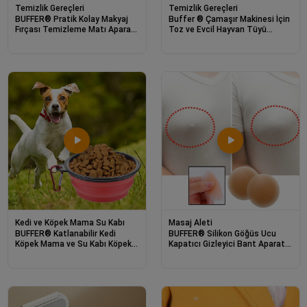
Temizlik Gereçleri
Temizlik Gereçleri
BUFFER® Pratik Kolay Makyaj
Buffer ® Çamaşır Makinesi İçin
Fırçası Temizleme Matı Aparatı
Toz ve Evcil Hayvan Tüyü
Aleti Küçük
Toplayıcı Yıkanabilir Tüy
Temizleme Aparatı
Kedi ve Köpek Mama Su Kabı
Masaj Aleti
BUFFER® Katlanabilir Kedi
BUFFER® Silikon Göğüs Ucu
Köpek Mama ve Su Kabı Köpek
Kapatıcı Gizleyici Bant Aparat
Oyuncağı
Nipple Pad