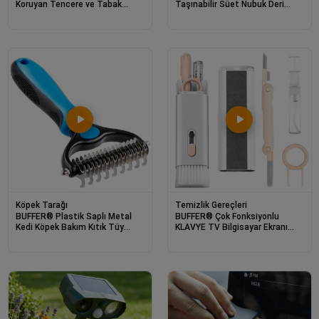
Koruyan Tencere ve Tabak
Taşınabilir Süet Nubuk Deri
Bonesi Çok Amaçlı Kullan At
Çizme Bot Ayakkabı Temizleme
Tabak Bonesi
Bakım Fırçası
Köpek Tarağı
Temizlik Gereçleri
BUFFER® Plastik Saplı Metal
BUFFER® Çok Fonksiyonlu
Kedi Köpek Bakım Kıtık Tüy
KLAVYE TV Bilgisayar Ekranı
Topak Açıcı Tarak
Kulaklık Fırçalı Spreyli Elektronik
Temizlik Seti Pembe