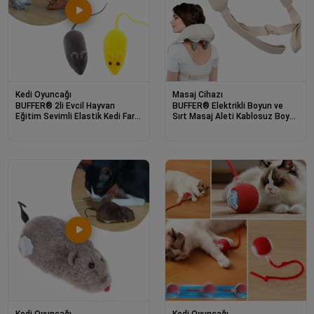
Kedi Oyuncağı
Masaj Cihazı
BUFFER® 2li Evcil Hayvan
BUFFER® Elektrikli Boyun ve
Eğitim Sevimli Elastik Kedi Fare
Sırt Masaj Aleti Kablosuz Boyun
Yakalama İnteraktif Sesli
ve Omuz Yoğurma Masaj
Eğitim Oyuncağı
Yastığı
Kedi Oyuncağı
Kedi Oyuncağı