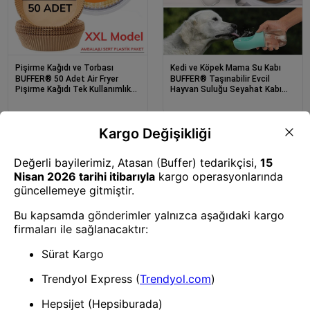
Pişirme Kağıdı ve Torbası
Kedi ve Köpek Mama Su Kabı
BUFFER® 50 Adet Air Fryer
BUFFER® Taşınabilir Evcil
Pişirme Kağıdı Tek Kullanımlık
Hayvan Suluğu Seyahat Kabı
23 Cm Yuvarlak Pişirme Kağıdı
Kilitlenebilen Su Sızdırmaz Kap
XXL PVC li
350 ml
Kedi ve Köpek Mama Su Kabı
Köpek Tarağı
BUFFER® Evcil Hayvan Plastik
BUFFER® Çift Taraflı Elbise
Yıkanabilir Taşınabilir Su Şişesi
Kazak Plastik Kumaş Tüy Alma