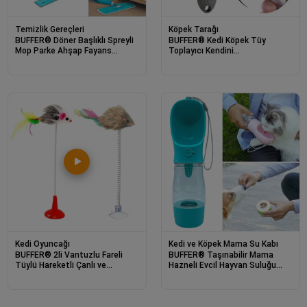
Temizlik Gereçleri
Köpek Tarağı
BUFFER® Döner Başlıklı Spreyli
BUFFER® Kedi Köpek Tüy
Mop Parke Ahşap Fayans
Toplayıcı Kendini
Temizleyici Su Hazneli Sihirli
Temizleyebilen Ergonomik
Paspas
Rahat Evcil Hayvan Tarağı Gri
Kedi Oyuncağı
Kedi ve Köpek Mama Su Kabı
BUFFER® 2li Vantuzlu Fareli
BUFFER® Taşınabilir Mama
Tüylü Hareketli Çanlı ve
Hazneli Evcil Hayvan Suluğu
Esneyen Eğlenceli Peluş Kedi
Seyahat Kabı Kilitlenebilen Su
Oyuncağı
Sızdırmaz 380ML