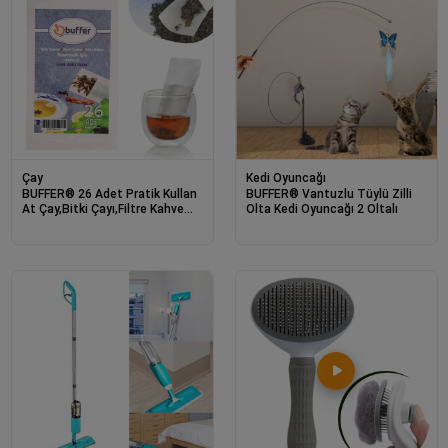
Çay
Kedi Oyuncağı
BUFFER® 26 Adet Pratik Kullan
BUFFER® Vantuzlu Tüylü Zilli
At Çay,Bitki Çayı,Filtre Kahve
Olta Kedi Oyuncağı 2 Oltalı
Demleme Poşeti Süzgeci