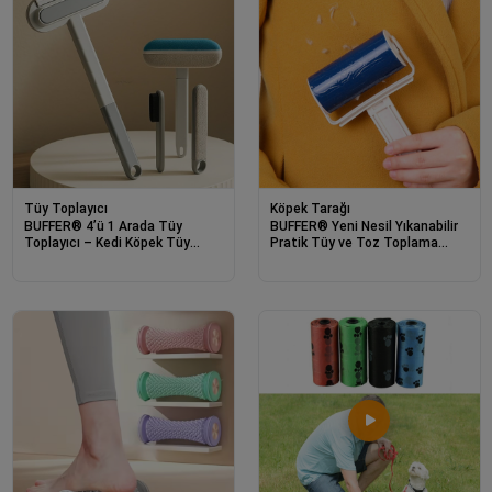
Tüy Toplayıcı
Köpek Tarağı
BUFFER® 4’ü 1 Arada Tüy
BUFFER® Yeni Nesil Yıkanabilir
Toplayıcı – Kedi Köpek Tüy
Pratik Tüy ve Toz Toplama
Temizleyici Fırça, Koltuk Halı
Rulosu Aparatı
Tüy Alıcı Çok Fonksiyonlu Fırça