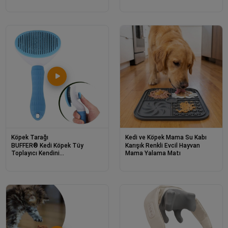
Duşakabin Temizleyici
Temizleme Kovası (Küçük)
Püskürtmeli Silme Aparatı
Köpek Tarağı
Kedi ve Köpek Mama Su Kabı
BUFFER® Kedi Köpek Tüy
Karışık Renkli Evcil Hayvan
Toplayıcı Kendini
Mama Yalama Matı
Temizleyebilen Ergonomik Saplı
Evcil Hayvan Tarağı Mavi