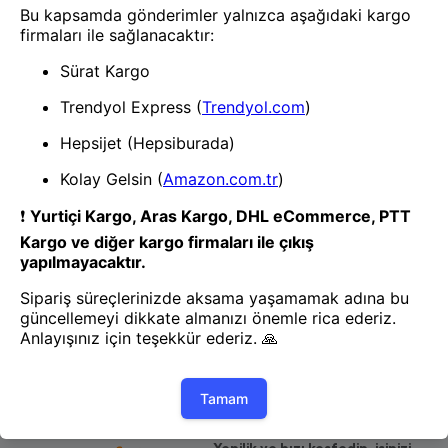
Kedi Tasması
Kedi Tasması
BUFFER® Köpek Tasması
BUFFER® Papyonlu Kedi
Instant Trainer Leash
Tasması- (Karışık Renk)
1
- Yenilik ve hızı keşfedin, işinizi