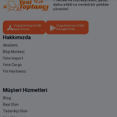
daha etkili ve verimli bir şekilde
yönetin!
Uygulamayı İndir
Uygulamayı İndir
App Store
Google Play
Hakkımızda
Akademi
Bilgi Merkezi
Yete Import
Yete Cargo
Yol Haritamız
Müşteri Hizmetleri
Blog
Bayi Olun
Tedarikçi Olun