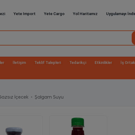
ezi
Yete Import
Yete Cargo
Yol Haritamız
Uygulamayı İndi
ler
İletişim
Teklif Talepleri
Tedarikçi
Etkinlikler
İş Ortak
Gazsız İçecek
Şalgam Suyu