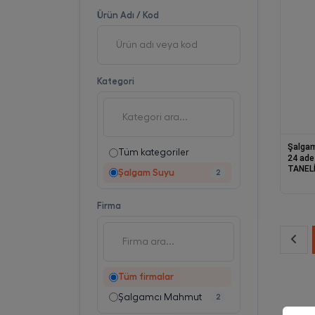
Ürün Adı / Kod
Kategori
Şalga
Tüm kategoriler
24 ade
TANELİ
Şalgam Suyu
2
(Acılı/
Firma
Tüm firmalar
Şalgamcı Mahmut
2