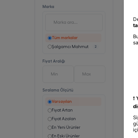
Marka
Tüm markalar
Şalgamcı Mahmut
2
Fiyat Aralığı
Sıralama Ölçütü
Varsayılan
Fiyat Artan
Fiyat Azalan
En Yeni Ürünler
En Eski Ürünler