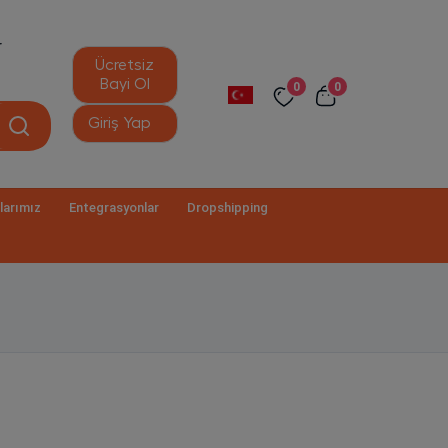
r
Ücretsiz
Bayi Ol
0
0
Giriş Yap
larımız
Entegrasyonlar
Dropshipping