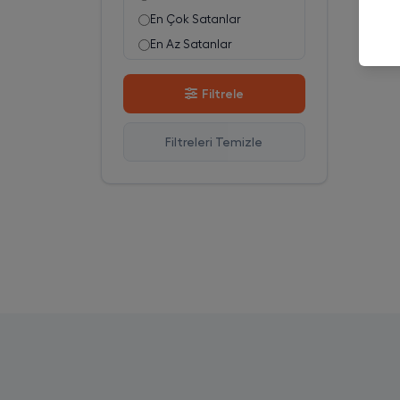
En Çok Satanlar
En Az Satanlar
Stok Azalan
Filtrele
Stok Artan
En Çok Görüntülenen
Filtreleri Temizle
En Çok Favorilenen
İsim A-Z
İsim Z-A