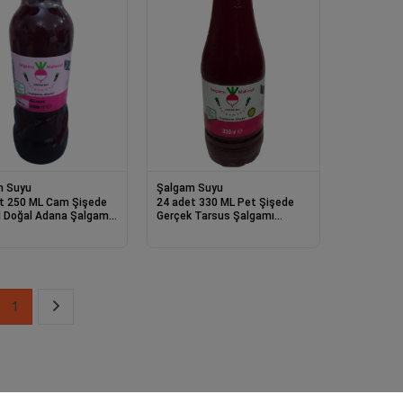
m Suyu
Şalgam Suyu
t 250 ML Cam Şişede
24 adet 330 ML Pet Şişede
 Doğal Adana Şalgamı
Gerçek Tarsus Şalgamı
Acısız)
(Acılı/Acısız)
1