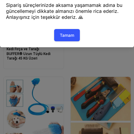
Kedi Fırça ve Tarağı
BUFFER® Kısa Tüy Kedi Pembe
Basmalı Pet Tarağı
Kedi Fırça ve Tarağı
BUFFER® Uzun Tüylü Kedi
Tarağı 45 KG Üzeri