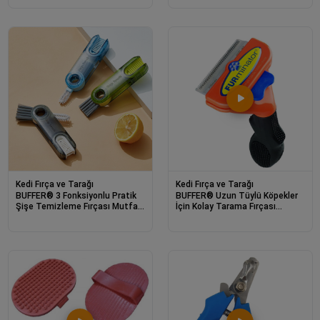
Kedi Fırça ve Tarağı
Kedi Fırça ve Tarağı
BUFFER® 3 Fonksiyonlu Pratik
BUFFER® Uzun Tüylü Köpekler
Şişe Temizleme Fırçası Mutfak
İçin Kolay Tarama Fırçası
Banyo Araç İçin Çok Amaçlı
Temizlenebilir Çelik Tarak Tüy
Fırça
Toplayıcı Mediu