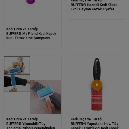
Kedi Fırça ve Tarağı
BUFFER® Hazneli Kedi Köpek
Evcil Hayvan Kazak Kıyafet
Elbise Halı Yatak Tüy
Temizleyici Kıl Toz Top
Kedi Fırça ve Tarağı
BUFFER® My Friend Kedi Köpek
Kuru Temizleme Şampuanı
200ml
Kedi Fırça ve Tarağı
Kedi Fırça ve Tarağı
BUFFER® YıkanabilirTüy
BUFFER® Yapışkanlı Hav, Tüy,
Toplama Rulosu VeKendinden
Kepek Temizleyici Kedi Köpek