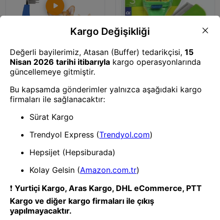
Kedi Fırça ve Tarağı
BUFFER® Tüy Açıcı Kedi Köpek
Tarağı Tek Taraflı Metal Dişli
Evcil Hayvan Bakım Fırçası
Kedi Fırça ve Tarağı
BUFFER® Küçük Irk Uzun Tüylü
Köpek Tarağı