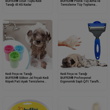
BUFFER® Uzun Tüylü Kedi
BUFFER® Pratik Tüy Alma ve
Tarağı 45 KG Kadar
Temizleme Tüy Toplama
Makinesi Rulo Aparat
Kedi Fırça ve Tarağı
Kedi Fırça ve Tarağı
BUFFER® Silikon Jel Fırçalı Kedi
BUFFER® Profesyonel
Köpek Pati Ayak Temizleme
Ergonomik Saplı Çift Taraflı
Kovası Büyük
Evcil Hayvan Pet Kedi Köpek
Fırçası Tarak ve Tırmık