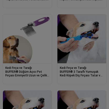
Temizlemeli Kedi KöpekToz
Evcil Hayvan Tüy Toplama
TemizleyiciTarakFır
Rulosu
Kedi Fırça ve Tarağı
Kedi Fırça ve Tarağı
BUFFER® Düğüm Açıcı Pet
BUFFER® 3 Taraflı Yumuşak
Fırçası Emniyetli Uzun ve Çelik
Kedi Köpek Diş Fırçası Tatar ve
Dişli Kedi Köpek Tüy Kıtık Açma
Çürüme Önleyici
Tarağı