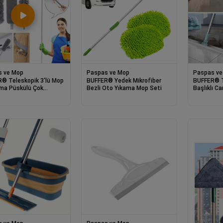
s ve Mop
Paspas ve Mop
Paspas ve
® Teleskopik 3'lü Mop
BUFFER® Yedek Mikrofiber
BUFFER® T
ma Püskülü Çok
Bezli Oto Yıkama Mop Seti
Başlıklı C
yonlu Temizlik Seti
Aparatı Ç