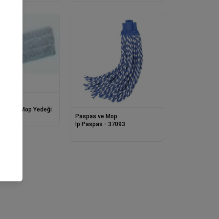
 Mop
 Tablet Mop Yedeği
Paspas ve Mop
İp Paspas - 37093