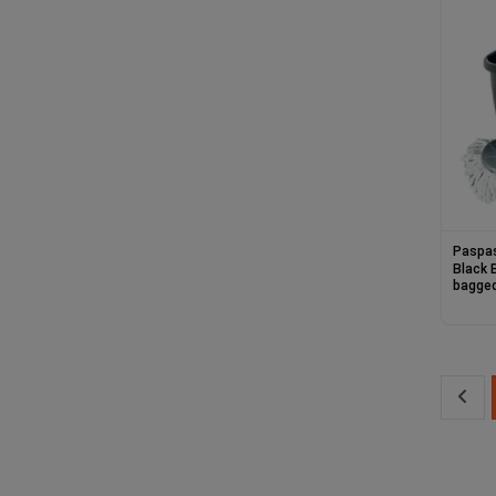
Paspa
Black 
bagged 15 lt (
Red-Bl