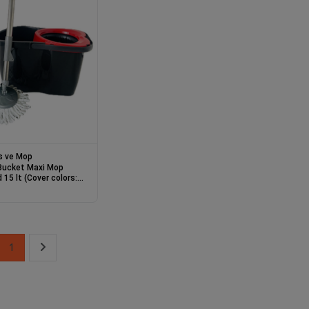
s ve Mop
Bucket Maxi Mop
Cover colors:
ue-Green)
1