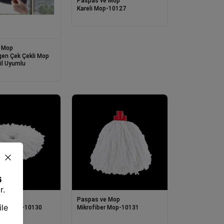
Paspas ve Mop
Kareli Mop-10127
 Mop
gen Çek Çekli Mop
il Uyumlu
 Mop
Paspas ve Mop
 Yedeği-10130
Mikrofiber Mop-10131