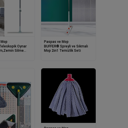
 Mop
Paspas ve Mop
eleskopik Oynar
BUFFER® Spreyli ve Sıkmalı
am,Zemin Silme
Mop 2in1 Temizlik Seti
ekçek