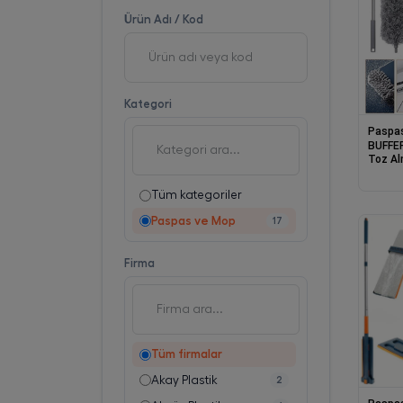
Ürün Adı / Kod
Kategori
Paspa
BUFFER
Toz Al
Fonksi
Tüm kategoriler
Paspas ve Mop
17
Firma
Tüm firmalar
Akay Plastik
2