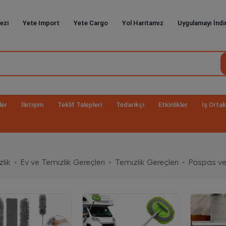
ezi
Yete Import
Yete Cargo
Yol Haritamız
Uygulamayı İndi
ler
İletişim
Teklif Talepleri
Tedarikçi
Etkinlikler
İş Ortak
lik
Ev ve Temizlik Gereçleri
Temizlik Gereçleri
Paspas v