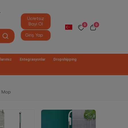
r
Ücretsiz
Bayi Ol
0
0
Giriş Yap
larımız
Entegrasyonlar
Dropshipping
e Mop