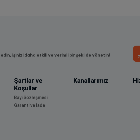
fedin, işinizi daha etkili ve verimli bir şekilde yönetin!
Şartlar ve
Kanallarımız
Hi
Koşullar
Bayi Sözleşmesi
Garanti ve İade