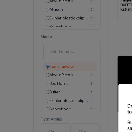
Paspa
Akyüz Plastik
1
BUFFER
Katlan
Atasan
6
Kovalı
Ekinler plastik kalıp sanayi tic ltd sti
1
Sonxshoop
1
Titiz Plastik Dış Tic. Ve San. Ltd. Şti.
6
Marka
Tüm markalar
Akyüz Plastik
1
Bee Home
2
Buffer
6
Ekinler plastik kalıp sanayi tic ltd sti
1
Sonxshoop
1
Paspa
Titiz
6
Fiyat Aralığı
Ekstra