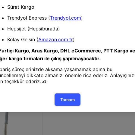
Paspas ve
Mikrofiber
s ve Mop
Paspas ve Mop
 Mop-10132
Pratik Tablet Mop-17474