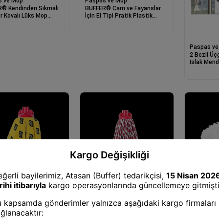
s ve Mop
Paspas ve Mop
® Kendinden Sıkmalı
BUFFER® Cam ve Fayanslar
ır Kovalı Lüks Mop
İçin El Tipi Pratik Plastik
 Mop 1 Adet Yedek Bez
Çekçek
Paspas ve
2 Bezli Üç
Islak Mend
s ve Mop
Paspas ve Mop
Paspas ve
 Mop-10128
İspanyola Mop-10129
Storm Mop