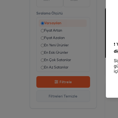
Sıralama Ölçütü
Varsayılan
Fiyat Artan
Fiyat Azalan
En Yeni Ürünler
En Eski Ürünler
En Çok Satanlar
Paspa
Salsa
En Az Satanlar
Stok Azalan
Filtrele
Stok Artan
En Çok Görüntülenen
Filtreleri Temizle
En Çok Favorilenen
İsim A-Z
İsim Z-A