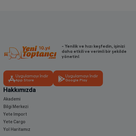
- Yenilik ve hızı keşfedin, işinizi
daha etkili ve verimli bir şekilde
yönetin!
Uygulamayı İndir
Uygulamayı İndir
App Store
Google Play
Hakkımızda
Akademi
Bilgi Merkezi
Yete Import
Yete Cargo
Yol Haritamız