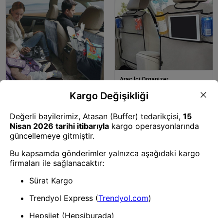
Araç İçi Organizer
BUFFER® Oto Koltuk Arkası
Cepli Şeffaf Telefon Tablet ve
İçecek Organizeri
Araç İçi Organizer
BUFFER® Araba Koltuk Arkası
Koruyucu Yıkanabilir Kılıf Fileli
Organizer