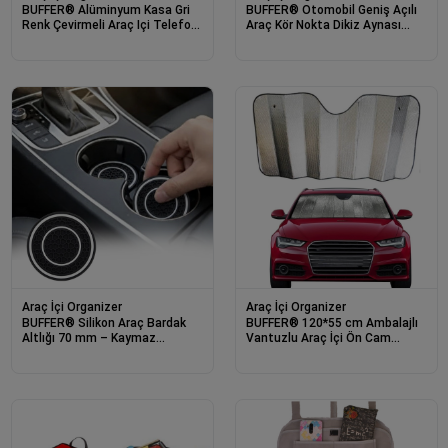
BUFFER® Alüminyum Kasa Gri
BUFFER® Otomobil Geniş Açılı
Renk Çevirmeli Araç Içi Telefon
Araç Kör Nokta Dikiz Aynası
Numaratörü Park Oto
Dikiz Aynası 1 Çift
Numaratörü
Araç İçi Organizer
Araç İçi Organizer
BUFFER® Silikon Araç Bardak
BUFFER® 120*55 cm Ambalajlı
Altlığı 70 mm – Kaymaz
Vantuzlu Araç İçi Ön Cam
Telefon ve Para Tutucu Mat
Perdesi Katlanabilir Güneşlik