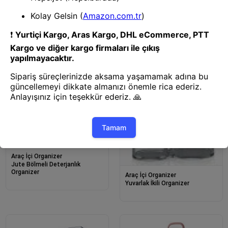
Araç İçi Organizer
Araç İçi Organizer
Askılı Organizer-17426
Papatya Organizer
Araç İçi Organizer
Jute Bölmeli Deterjanlık
Organizer
Araç İçi Organizer
Yuvarlak İkili Organizer