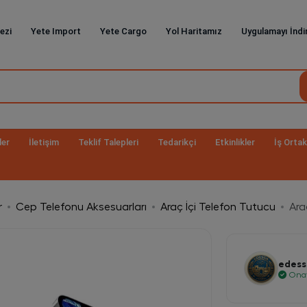
ezi
Yete Import
Yete Cargo
Yol Haritamız
Uygulamayı İndi
ler
İletişim
Teklif Talepleri
Tedarikçi
Etkinlikler
İş Ortak
r
Cep Telefonu Aksesuarları
Araç İçi Telefon Tutucu
Ara
edess
Onay