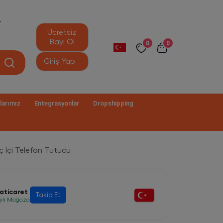
r
Ücretsiz
Bayi Ol
0
0
Giriş Yap
larımız
Entegrasyonlar
Dropshipping
ç İçi Telefon Tutucu
aticaret
Takip Et
lı Mağaza