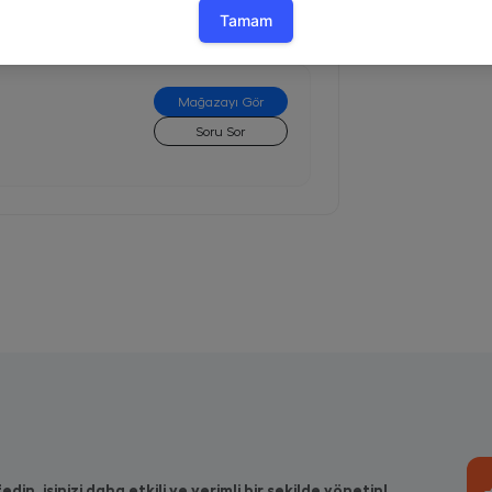
Mağazayı Gör
Soru Sor
fedin, işinizi daha etkili ve verimli bir şekilde yönetin!