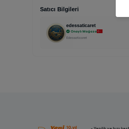
Satıcı Bilgileri
edessaticaret
Onaylı Mağaza
Edessaticaret
- Yenilik ve hızı keş