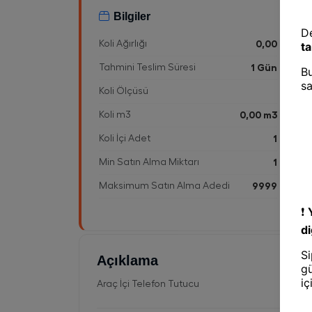
Bilgiler
Koli Ağırlığı
0,00
Tahmini Teslim Süresi
1 Gün
Koli Ölçüsü
Koli m3
0,00 m3
Koli İçi Adet
1
Min Satın Alma Miktarı
1
Maksimum Satın Alma Adedi
9999
Açıklama
Araç İçi Telefon Tutucu