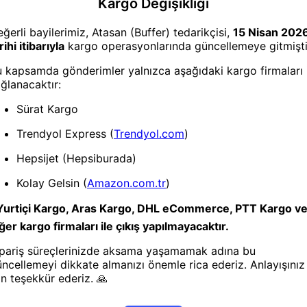
Bilgiler
Ürün Kodu
25DYMUUCZTELEFONT
Gtin