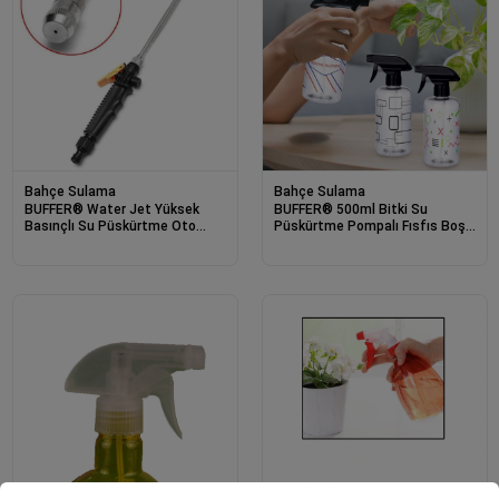
Bahçe Sulama
Bahçe Sulama
BUFFER® Water Jet Yüksek
BUFFER® 500ml Bitki Su
Basınçlı Su Püskürtme Oto
Püskürtme Pompalı Fısfıs Boş
Yıkama Aparatı Bahçe Sulama
Sprey Şişesi Çiçek Sulama
Aracı 50 cm
Doldurulabilir Su Kabı