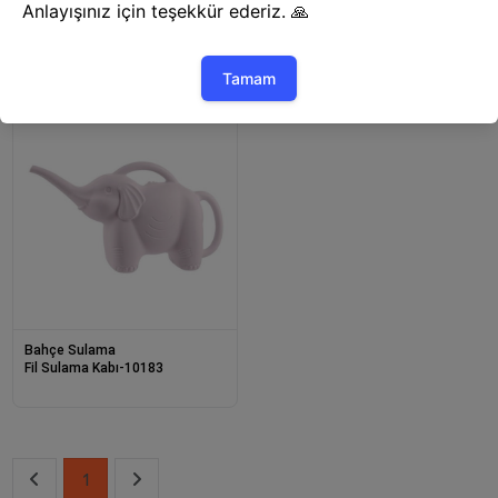
Bahçe Sulama
Bahçe Sulama
BUFFER® Alüminyum Water Jet
Kuğu Çiçek Sulama Kabı-10182
Yüksek Basınçlı Su Püskürtme
Oto Yıkama Tabancası Bahçe
Sulama Aracı 75
Bahçe Sulama
Fil Sulama Kabı-10183
1