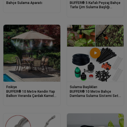
Bahçe Sulama Aparatı
BUFFER® 5 Kafalı Peyzaj Bahçe
Tarla Çim Sulama Başlığı
Yüksek Basınçlı Su Püskürtücü
Hortum Aparatı
Fıskiye
Sulama Başlıkları
BUFFER® 10 Metre Kendin Yap
BUFFER® 10 Metre Bahçe
Balkon Veranda Çardak Kamelya
Damlama Sulama Sistemi Seti
Sulama Serinletme ve
Hortum ve Ek Parçaları
Nemlendirme Sistemi