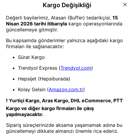
Bahçe Sulama
Bahçe Sulama
BUFFER® Pratik Kolay Bitki ve
BUFFER® 500 ML Katlanabilir
Çiçek Bakım Spreyi Sulama
Sulama Spreyi Doldurulabilir
Püskürtücüsü
Püskürtme Şişesi