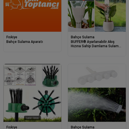
Fıskiye
Bahçe Sulama
Bahçe Sulama Aparatı
BUFFER® Ayarlanabilir Akış
Hızına Sahip Damlama Sulama
Çivileri 3lü Otomatik Bitki
Sulama Aparatı Tüm Pet
Şişelere Uyumlu
Fıskiye
Bahçe Sulama