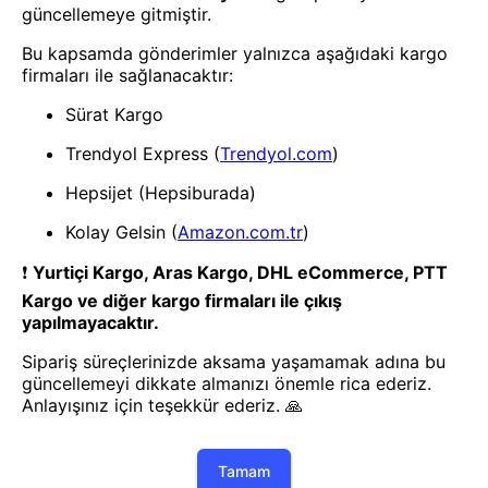
- Yenilik ve hızı keşfedin, işinizi
daha etkili ve verimli bir şekilde
yönetin!
Uygulamayı İndir
Uygulamayı İndir
App Store
Google Play
Hakkımızda
Akademi
Bilgi Merkezi
Yete Import
Yete Cargo
Yol Haritamız
Müşteri Hizmetleri
Blog