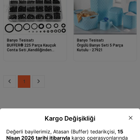
Banyo Tesisatı
Banyo Tesisatı
BUFFER® 225 Parça Kauçuk
Örgülü Banyo Seti 5 Parça
Conta Seti ,Kendiliğinden
Kutulu - 27921
Saklama Kutulu O Halkası Seti
1