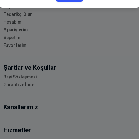
Bayi Olun
Tedarikçi Olun
Hesabım
Siparişlerim
Sepetim
Favorilerim
Şartlar ve Koşullar
Bayi Sözleşmesi
Garanti ve İade
Kanallarımız
Hizmetler