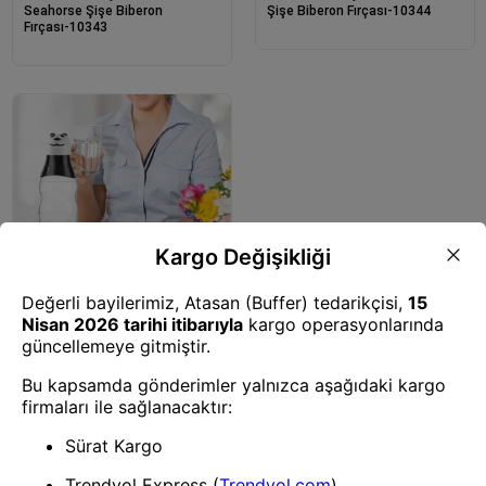
Seahorse Şişe Biberon
Şişe Biberon Fırçası-10344
Fırçası-10343
Bebek Bakım Çantası
Panda Desenli Şişe-10301
1