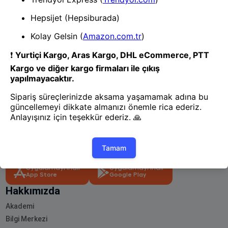
- Yenilik ve hızı keşfedin, işinizi
daha etkili ve verimli bir şekilde
yönetin!
Uygulamayı İndir
Uygulamayı İndir
App Store
Google Play
Hakkımızda
Akademi
Bilgi Merkezi