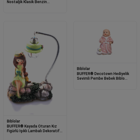
Nostaljik Klasik Benzin
İstasyonu Biblo Eşyası
Biblolar
BUFFER® Decotown Hediyelik
Sevimli Pembe Bebek Biblo
Polyester Süs Eşyası
Biblolar
BUFFER® Kayada Oturan Kız
Figürlü Işıklı Lambalı Dekoratif
Süs Biblosu