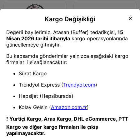
Biblolar
BUFFER® Işıklı Salıncakta
Romantk Genç Aşıklar
Dekoratif Ahşap Biblo
Biblolar
BUFFER® Decotown Nostaljik
Klasik Dekoratif Scooter
Motosiklet Biblo Süs