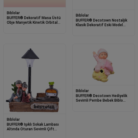
Biblolar
Biblolar
BUFFER® Dekoratif Masa Üstü
BUFFER® Decotown Nostaljik
Obje Manyetik Kinetik Orbital
Klasik Dekoratif Eski Model
Dönen Yunuslar
Araba Taksi Biblo
Biblolar
BUFFER® Decotown Hediyelik
Sevimli Pembe Bebek Biblo
Polyester Süs Eşyası
Biblolar
BUFFER® Işıklı Sokak Lambası
Altında Oturan Sevimli Çift
Temalı Biblo