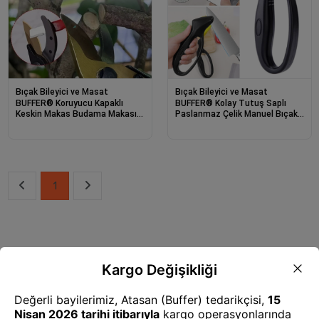
Bıçak Bileyici ve Masat
Bıçak Bileyici ve Masat
BUFFER® Koruyucu Kapaklı
BUFFER® Kolay Tutuş Saplı
Keskin Makas Budama Makası
Paslanmaz Çelik Manuel Bıçak
Bıçak Bileme Aparatı Bileyici
Bileme Aleti
1