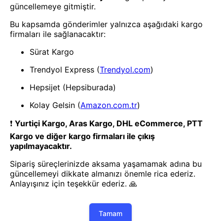
- Yenilik ve hızı keşfedin, işinizi
daha etkili ve verimli bir şekilde
yönetin!
Uygulamayı İndir
Uygulamayı İndir
App Store
Google Play
Hakkımızda
Akademi
Bilgi Merkezi
Yete Import
Yete Cargo
Yol Haritamız
Müşteri Hizmetleri
Blog