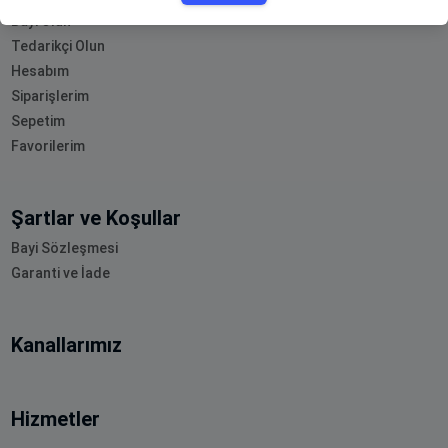
Bayi Olun
Tedarikçi Olun
Hesabım
Siparişlerim
Sepetim
Favorilerim
Şartlar ve Koşullar
Bayi Sözleşmesi
Garanti ve İade
Kanallarımız
Hizmetler