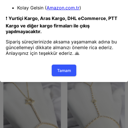
Bijuteri Şahmeran
Bijuteri Şahmeran
Mey İthalat® Gold Renk Pirinç
Mey İthalat® Gold Renk Pirinç
Zirkon Taşlı Nazar Model
Zirkon Taşlı Pembe Kalp Model
Şahmeran
Şahmeran