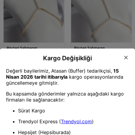
Bijuteri Şahmeran
Bijuteri Şahmeran
Mey İthalat® Gold Renk Pirinç
Mey İthalat® Gold Renk Pirinç
Zirkon Taşlı Kelebek Model
Zirkon Taşlı Kutup Yıldızı Model
Şahmeran
Şahmeran