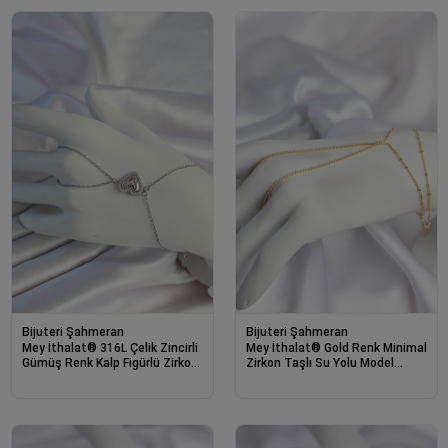
Bijuteri Şahmeran
Bijuteri Şahmeran
Mey İthalat® 316L Çelik Zincirli
Mey İthalat® Gold Renk Minimal
Gümüş Renk Kalp Figürlü Zirkon
Zirkon Taşlı Su Yolu Model
Taşlı Şahmeran
Şahmeran