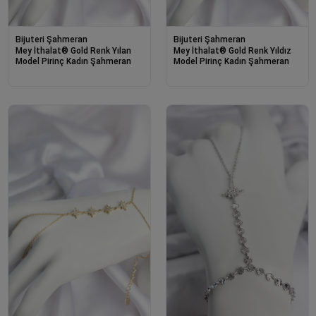
Bijuteri Şahmeran
Bijuteri Şahmeran
Mey İthalat® Gold Renk Yılan
Mey İthalat® Gold Renk Yıldız
Model Pirinç Kadın Şahmeran
Model Pirinç Kadın Şahmeran