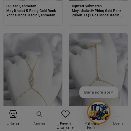
Bijuteri Şahmeran
Bijuteri Şahmeran
Mey İthalat® Pirinç Gold Renk
Mey İthalat® Pirinç Gold Renk
Yonca Model Kadın Şahmeran
Zirkon Taşlı Göz Model Kadın
Şahmeran
Bana soru sor
✕
Ürünler
Arama
Favori
Kullanıcı
Menu
Bijuteri Şahmeran
Bijuteri Şahmeran
Ürünlerim
Profili