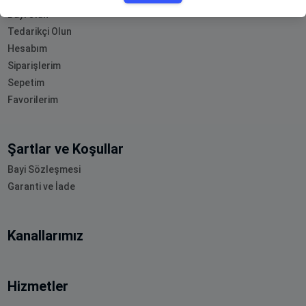
Bayi Olun
Tedarikçi Olun
Hesabım
Siparişlerim
Sepetim
Favorilerim
Şartlar ve Koşullar
Bayi Sözleşmesi
Garanti ve İade
Kanallarımız
Hizmetler