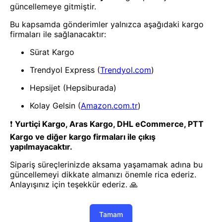
- Yenilik ve hızı keşfedin, işinizi
daha etkili ve verimli bir şekilde
yönetin!
Uygulamayı İndir
Uygulamayı İndir
App Store
Google Play
Hakkımızda
Akademi
Bilgi Merkezi
Yete Import
Yete Cargo
Yol Haritamız
Müşteri Hizmetleri
Blog