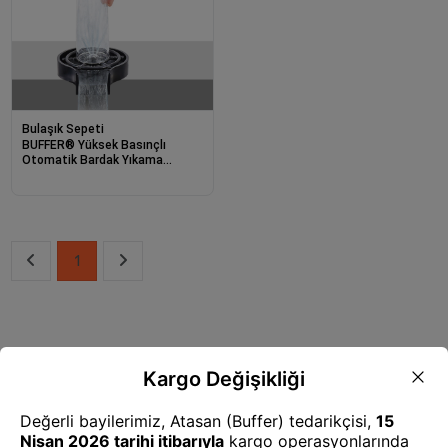
Bulaşık Sepeti
BUFFER® Yüksek Basınçlı
Otomatik Bardak Yıkama
Aparatı Mutfak Lavaboları İçin
Hızlı Kupa Durulayıcı
1