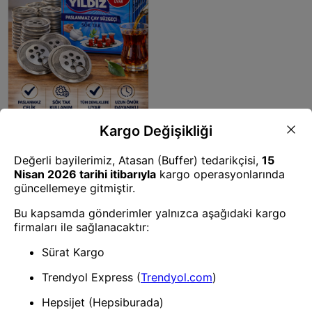
Çay Süzgeci
50 Adet Paslanmaz Çelik
Çaydanlık Demlik Süzgeci Sök
Tak Çay Süzgeci Tüm
Demliklere Uyumlu Çaydanlık
Filtresi
1