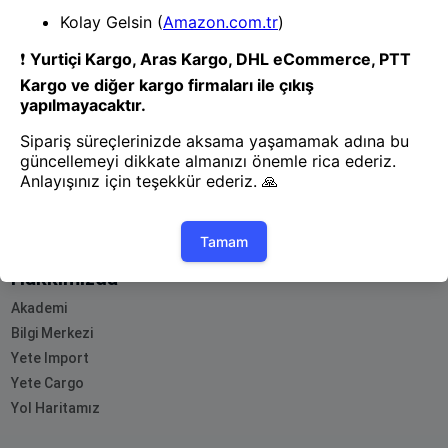
- Yenilik ve hızı keşfedin, işinizi
daha etkili ve verimli bir şekilde
yönetin!
Uygulamayı İndir
Uygulamayı İndir
App Store
Google Play
Hakkımızda
Akademi
Bilgi Merkezi
Yete Import
Yete Cargo
Yol Haritamız