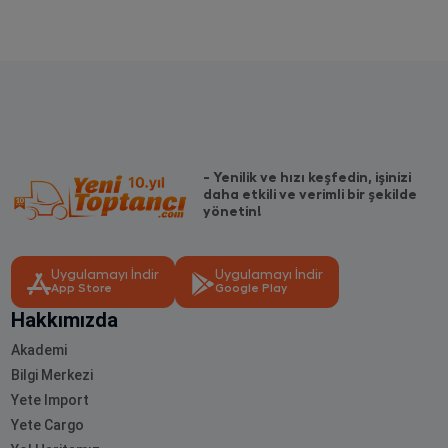
- Yenilik ve hızı keşfedin, işinizi
daha etkili ve verimli bir şekilde
yönetin!
Uygulamayı İndir
Uygulamayı İndir
App Store
Google Play
Hakkımızda
Akademi
Bilgi Merkezi
Yete Import
Yete Cargo