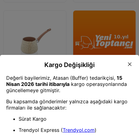
Cezve
Cezve
Ews Krem Orta Cezve-12685
Fms Cezve No:2