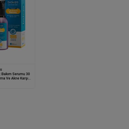
mu
lt Bakım Serumu 30
nma Ve Akne Karşıtı
kım