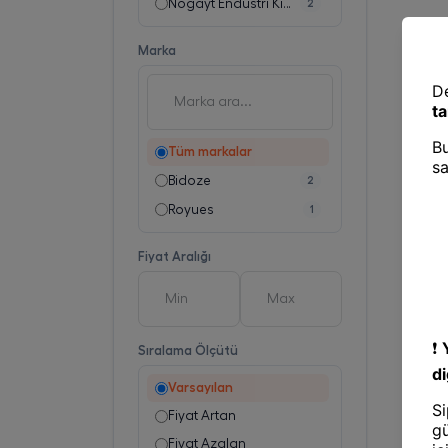
Nogayt Endüstri Kimya Ar-Ge
2
Marka
Tüm markalar
Bidoze
2
Royues
1
Fiyat Aralığı
Sıralama Ölçütü
Varsayılan
Fiyat Artan
Fiyat Azalan