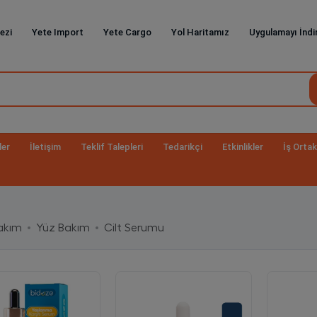
ezi
Yete Import
Yete Cargo
Yol Haritamız
Uygulamayı İndi
ler
İletişim
Teklif Talepleri
Tedarikçi
Etkinlikler
İş Ortak
Bakım
Yüz Bakım
Cilt Serumu