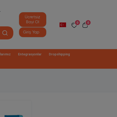
r
Ücretsiz
Bayi Ol
0
0
Giriş Yap
larımız
Entegrasyonlar
Dropshipping