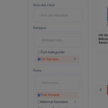
Ürün Adı / Kod
Kategori
Cilt S
Bidoze
Serum 
Komple
Kolajenl
Tüm kategoriler
Cilt Serumu
3
Firma
Tüm firmalar
Mehmet Karadere
1