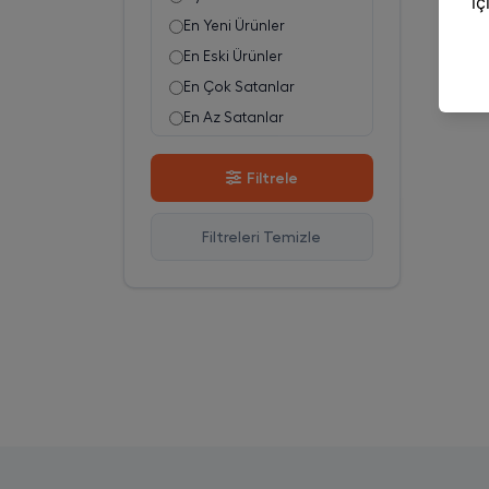
En Yeni Ürünler
En Eski Ürünler
En Çok Satanlar
En Az Satanlar
Stok Azalan
Filtrele
Stok Artan
En Çok Görüntülenen
Filtreleri Temizle
En Çok Favorilenen
İsim A-Z
İsim Z-A