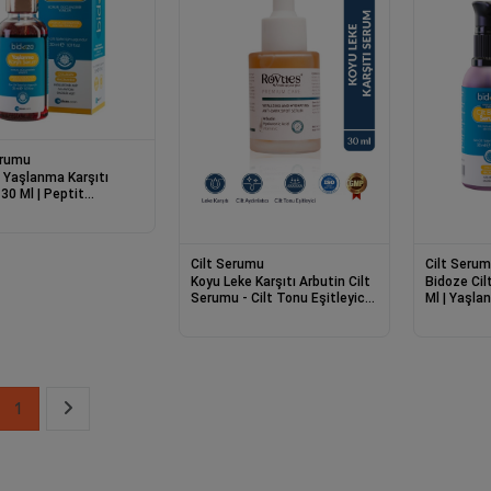
erumu
 Yaşlanma Karşıtı
30 Ml | Peptit
ksi Ginseng ve
i Kırışıklık Karşıtı
Cilt Serumu
Cilt Seru
Koyu Leke Karşıtı Arbutin Cilt
Bidoze Ci
Serumu - Cilt Tonu Eşitleyici
Ml | Yaşla
(Arbutin + Hyaluronik Asit +
Onarıcı Ba
Vitamin C)
1