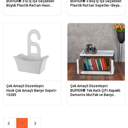
BUFFER® 3’lü İç İçe Geçebilen
BUFFER® 3 Boy İç İçe Geçebilen
Büyük Plastik Rattan Hasır
Plastik Rattan Sepetler–Beyaz
Sepet Seti-Dayanıklı Çok
Renkli,Kahverengi Saplı, Çok
Amaçlı Ev,Banyo ve Mutfak
Amaçlı Düzenleyici ve Sunum
Düzenleyici
Sepeti Seti
Çok Amaçlı Düzenleyici
Çok Amaçlı Düzenleyici
Hook Çok Amaçlı Banyo Sepeti-
BUFFER® Tek Katlı Çift Kapaklı
10285
Demonte Mutfak ve Banyo
Düzenleyici Plastik Raf-
Antrasit
1