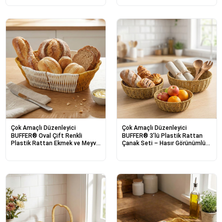
Düzenleyici
Sepet Seti – Hasır Görünümlü
Çok Amaçlı Organizerler
Çok Amaçlı Düzenleyici
Çok Amaçlı Düzenleyici
BUFFER® Oval Çift Renkli
BUFFER® 3’lü Plastik Rattan
Plastik Rattan Ekmek ve Meyve
Çanak Seti – Hasır Görünümlü
Sepeti - Çok Amaçlı Banyo ve
İç İçe Geçebilen Sunum ve
Mutfak Düzenleyici - Yıkanabilir
Düzenleme Kaseleri, Mutfak &
Dekoratif Tezgâh Üstü
Masaüstü Çok Amaçlı
Organizer
Organizer