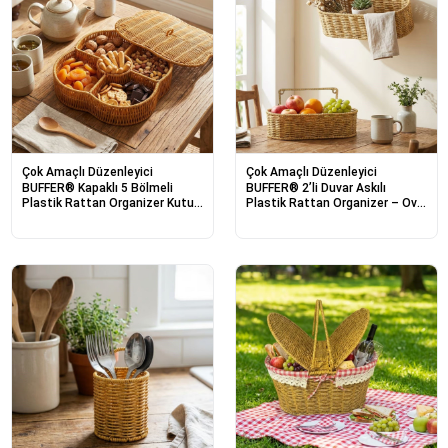
Çok Amaçlı Düzenleyici
Çok Amaçlı Düzenleyici
BUFFER® Kapaklı 5 Bölmeli
BUFFER® 2’li Duvar Askılı
Plastik Rattan Organizer Kutu
Plastik Rattan Organizer – Oval
– Hasır Desenli Çok Amaçlı
Hasır Görünümlü Mutfak Raf
Saklama ve Sunum Sepeti
Sepeti, Banyo ve Ev İçi
Çerezlik
Düzenleme Ünitesi