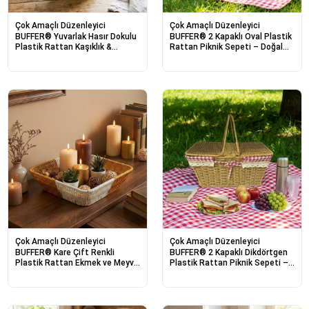
Çok Amaçlı Düzenleyici
Çok Amaçlı Düzenleyici
BUFFER® Yuvarlak Hasır Dokulu
BUFFER® 2 Kapaklı Oval Plastik
Plastik Rattan Kaşıklık &
Rattan Piknik Sepeti – Doğal
Çatallık – Askılı Kendiliğinden
Hasır Görünümlü Çok Amaçlı
Tutmalı Çok Amaçlı Mutfak
Piknik, Plaj ve Bahçe Sepeti
Organizeri
Çok Amaçlı Düzenleyici
Çok Amaçlı Düzenleyici
BUFFER® Kare Çift Renkli
BUFFER® 2 Kapaklı Dikdörtgen
Plastik Rattan Ekmek ve Meyve
Plastik Rattan Piknik Sepeti –
Sepeti - Çok Amaçlı Banyo ve
Doğal Hasır Görünümlü Çok
Mutfak Düzenleyici - Yıkanabilir
Amaçlı Piknik, Plaj ve Bahçe
Tezgâh Üstü Organizer
Sepeti