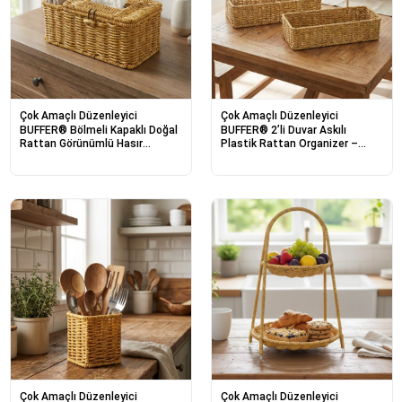
Çok Amaçlı Düzenleyici
Çok Amaçlı Düzenleyici
BUFFER® Bölmeli Kapaklı Doğal
BUFFER® 2’li Duvar Askılı
Rattan Görünümlü Hasır
Plastik Rattan Organizer –
Makyaj, Takı ve Havlu
Dikdörtgen Hasır Görünümlü
Düzenleyici – Peçetelikli Çok
Mutfak Raf Sepeti, Banyo ve Ev
Amaçlı Masaüstü Organizer
İçi Düzenleme Ünitesi
Sepet
Çok Amaçlı Düzenleyici
Çok Amaçlı Düzenleyici