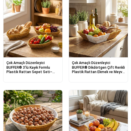
Çok Amaçlı Düzenleyici
Çok Amaçlı Düzenleyici
BUFFER® 3’lü Kayık Formlu
BUFFER® Dikdörtgen Çift Renkli
Plastik Rattan Sepet Seti–
Plastik Rattan Ekmek ve Meyve
Hasır Görünümlü Ekmek, Meyve
Sepeti - Çok Amaçlı Banyo ve
ve Sunum Sepetleri, Çok Amaçlı
Mutfak Düzenleyici - Yıkanabilir
Masaüstü Organizer
Tezgâh Üstü Organizer