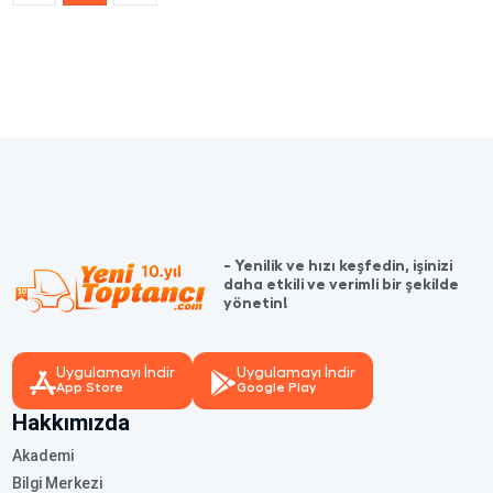
- Yenilik ve hızı keşfedin, işinizi
daha etkili ve verimli bir şekilde
yönetin!
Uygulamayı İndir
Uygulamayı İndir
App Store
Google Play
Hakkımızda
Akademi
Bilgi Merkezi