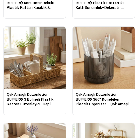
BUFFER® Kare Hasır Dokulu
BUFFER® Plastik Rattan İki
Plastik Rattan Kaşıklık &
Katlı Sunumluk–Dekoratif
Çatallık – Askılı Kendiliğinden
Organizer, Mutfak Meyve,Sebze
Tutmalı Çok Amaçlı Mutfak
Sepeti, Banyo Düzenleyici
Organizeri
Raf,Masaüstü Çok Amaçlı
Sunum Standı
Çok Amaçlı Düzenleyici
Çok Amaçlı Düzenleyici
BUFFER® 3 Bölmeli Plastik
BUFFER® 360° Dönebilen
Rattan Düzenleyici–Saplı
Plastik Organizer – Çok Amaçlı
Masaüstü Organizer, Mutfak
Mutfak, Banyo ve Makyaj
Kaşık Çatal Sepeti, Banyo &
Malzemesi Düzenleyici, Döner
Ofis Çok Amaçlı Sunum Standı
Masaüstü Stand