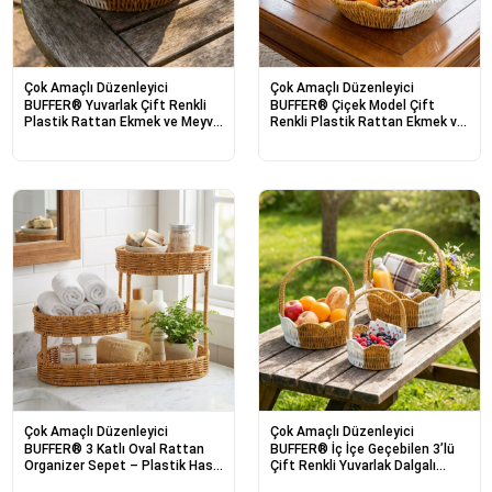
Çok Amaçlı Düzenleyici
Çok Amaçlı Düzenleyici
BUFFER® Yuvarlak Çift Renkli
BUFFER® Çiçek Model Çift
Plastik Rattan Ekmek ve Meyve
Renkli Plastik Rattan Ekmek ve
Sepeti - Çok Amaçlı Banyo ve
Meyve Sepeti - Çok Amaçlı
Mutfak Düzenleyici - Yıkanabilir
Banyo ve Mutfak Düzenleyici -
Tezgâh Üstü Organizer
Yıkanabilir Organizer
Çok Amaçlı Düzenleyici
Çok Amaçlı Düzenleyici
BUFFER® 3 Katlı Oval Rattan
BUFFER® İç İçe Geçebilen 3’lü
Organizer Sepet – Plastik Hasır
Çift Renkli Yuvarlak Dalgalı
Görünümlü Çok Amaçlı
Formlu Saplı Plastik Rattan