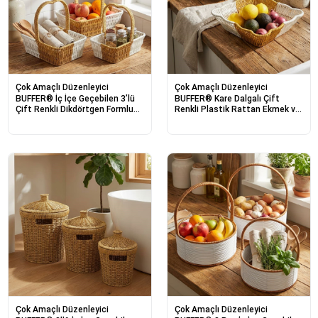
Çok Amaçlı Düzenleyici
Çok Amaçlı Düzenleyici
BUFFER® İç İçe Geçebilen 3’lü
BUFFER® Kare Dalgalı Çift
Çift Renkli Dikdörtgen Formlu
Renkli Plastik Rattan Ekmek ve
Kalp Saplı Plastik Rattan Sepet
Meyve Sepeti - Çok Amaçlı
Seti – Hasır Görünümlü Çok
Banyo ve Mutfak Düzenleyici -
Amaçlı Organizerler
Yıkanabilir Tezgâh Üstü
Organizer
Çok Amaçlı Düzenleyici
Çok Amaçlı Düzenleyici