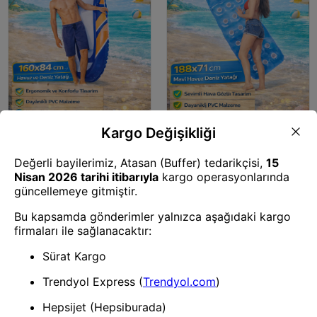
Deniz Malzemesi
Deniz Malzemesi
INTEX 58848 Şişme Deniz
INTEX 59892 Wet Set Şişme
Yatağı Yetişkin Wet Set 160x84
Deniz Yatağı 188x71 cm Mavi
cm Havuz ve Deniz Yatağı
Havuz Deniz Yatağı Dayanıklı
PVC Yetişkin Şişme Yatak
1