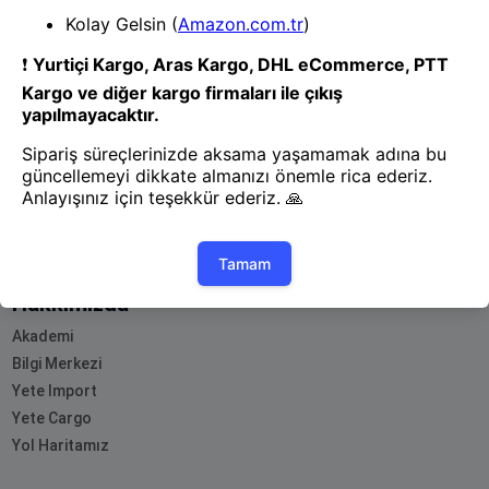
- Yenilik ve hızı keşfedin, işinizi
daha etkili ve verimli bir şekilde
yönetin!
Uygulamayı İndir
Uygulamayı İndir
App Store
Google Play
Hakkımızda
Akademi
Bilgi Merkezi
Yete Import
Yete Cargo
Yol Haritamız