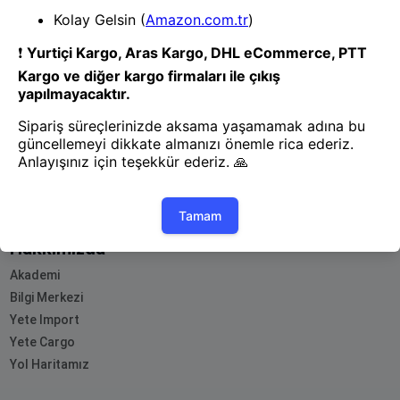
- Yenilik ve hızı keşfedin, işinizi
daha etkili ve verimli bir şekilde
yönetin!
Uygulamayı İndir
Uygulamayı İndir
App Store
Google Play
Hakkımızda
Akademi
Bilgi Merkezi
Yete Import
Yete Cargo
Yol Haritamız