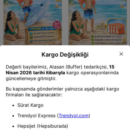
Deniz Malzemesi
Deniz Malzemesi
INTEX 58535 Şişme Deniz
Intex 58641 Wet Set Çocuk
Yatağı Çocuk Dolphin Model
Kolluk 6-12 Yaş Şişme Yüzme
175x66 cm 3+ Yaş Su Oyuncağı
Kolluğu Güvenli Deniz Havuz
Kolluğu
1