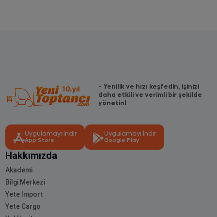
- Yenilik ve hızı keşfedin, işinizi
daha etkili ve verimli bir şekilde
yönetin!
Uygulamayı İndir
Uygulamayı İndir
App Store
Google Play
Hakkımızda
Akademi
Bilgi Merkezi
Yete Import
Yete Cargo