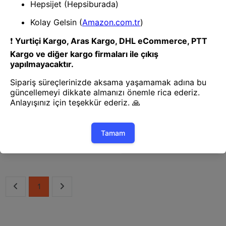
Diğer Oda Aksesuarları
BUFFER® Kauçuk Bebek Çocuk
Masa Sehpa Ünite Kenar Köşe
Darbe Koruyucu Güvenlik Kiti
Diğer Oda Aksesuarları
BUFFER® Çocuk Can Yeleği 3-7
Yaş Havuz Deniz 58 Cm- 48 Cm
1