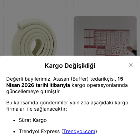
Aparatı 6 Adet
Diğer Oda Aksesuarları
Diğer Oda Aksesuarları
BUFFER® 2 Metre Sarmal Krem
BUFFER® Anne Bebek Takvimi
Masa Kenar Koruyucu Şerit
Hamilelik Planlayıcı Akıllı Kağıt
Masa Köşe Aparatı Bebek
Tahta 120*100 Cm
Çocuk Cam Ahşap Masa