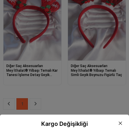
Diğer Saç Aksesuarları
Diğer Saç Aksesuarları
Mey İthalat® Yılbaşı Temalı Kar
Mey İthalat® Yılbaşı Temalı
Tanesi İşleme Detay Geyik
Simli Geyik Boynuzu Figürlü Taç
Boynuzu Figürlü Taç
1