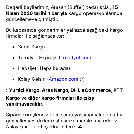
- Yenilik ve hızı keşfedin, işinizi
daha etkili ve verimli bir şekilde
yönetin!
Uygulamayı İndir
Uygulamayı İndir
App Store
Google Play
Hakkımızda
Akademi
Bilgi Merkezi
Yete Import
Yete Cargo
Yol Haritamız