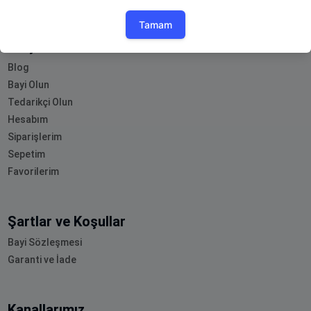
Müşteri Hizmetleri
Blog
Bayi Olun
Tedarikçi Olun
Hesabım
Siparişlerim
Sepetim
Favorilerim
Şartlar ve Koşullar
Bayi Sözleşmesi
Garanti ve İade
Kanallarımız