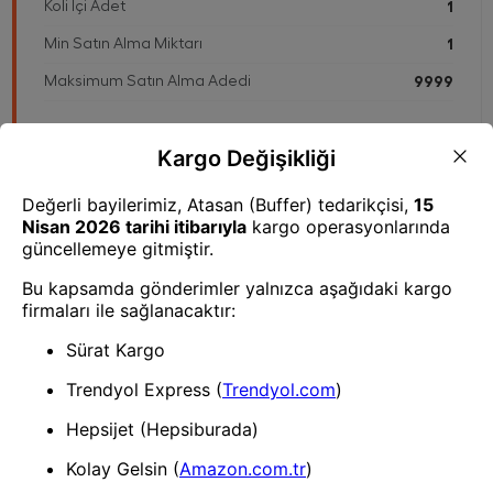
Koli İçi Adet
1
Min Satın Alma Miktarı
1
Maksimum Satın Alma Adedi
9999
Bilgiler
Ürün Kodu
55AKN-AKH-MJGN-403
Gtin
Açıklama