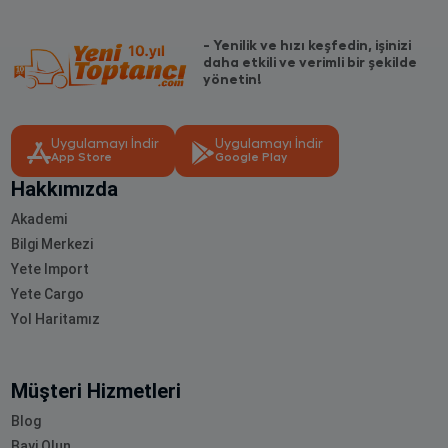
- Yenilik ve hızı keşfedin, işinizi
daha etkili ve verimli bir şekilde
yönetin!
Uygulamayı İndir
Uygulamayı İndir
App Store
Google Play
Hakkımızda
Akademi
Bilgi Merkezi
Yete Import
Yete Cargo
Yol Haritamız
Müşteri Hizmetleri
Blog
Bayi Olun