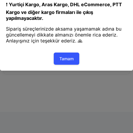
Dil Temizleyici
Satıcı Bilgileri
edessaticaret
Mağazayı Gör
Onaylı Mağaza
Soru Sor
Edessaticaret