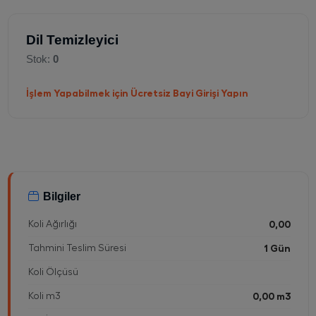
Dil Temizleyici
Stok:
0
İşlem Yapabilmek için Ücretsiz Bayi Girişi Yapın
Bilgiler
Koli Ağırlığı
0,00
Tahmini Teslim Süresi
1 Gün
Koli Ölçüsü
Koli m3
0,00 m3