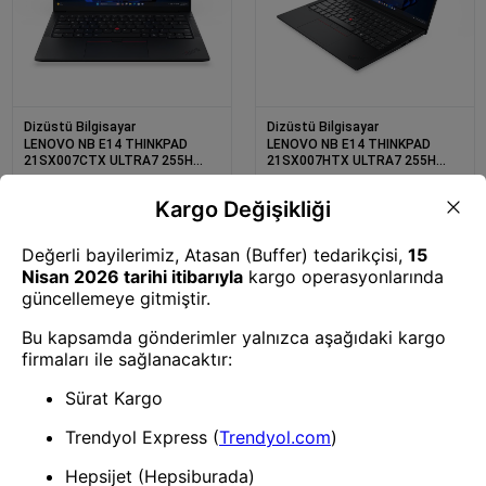
Dizüstü Bilgisayar
Dizüstü Bilgisayar
LENOVO NB E14 THINKPAD
LENOVO NB E14 THINKPAD
21SX007CTX ULTRA7 255H
21SX007HTX ULTRA7 255H
16GB 512SSD O/B 14 DOS
16GB 512SSD O/B 14
WIN11PRO
Dizüstü Bilgisayar
Dizüstü Bilgisayar
LENOVO NB E16 THINKPAD
LENOVO NB THINKBOOK 14