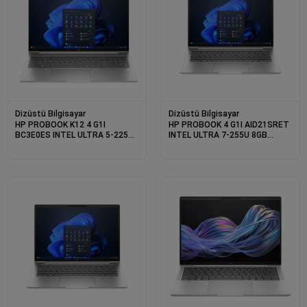
Dizüstü Bilgisayar
Dizüstü Bilgisayar
HP PROBOOK K12 4 G1I
HP PROBOOK 4 G1I AID21SRET
BC3E0ES INTEL ULTRA 5-225U
INTEL ULTRA 7-255U 8GB
8GB 512SSD 16 W11PRO
512SSD 14 DOS