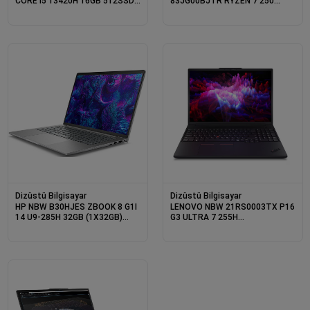
CORE I5 13420H 16GB 512SSD
83JG00BJTR RYZEN 7 250
O/B 15.6 DOS
32GB 1TB SSD 8GB RTX 5060
15.6 DOS
Dizüstü Bilgisayar
Dizüstü Bilgisayar
HP NBW B30HJES ZBOOK 8 G1I
LENOVO NBW 21RS0003TX P16
14 U9-285H 32GB (1X32GB)
G3 ULTRA 7 255H
1TB SSD NVIDIA RTX 500 ADA
32GB(2X16GB) 1X512GB NVIDIA
4GB 16&quot; W11P 3 YIL
RTXPRO500 B.WELL 6GB W11P
YERİNDE GARANTİ