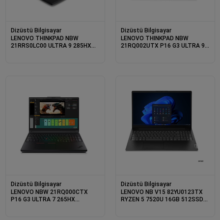
Dizüstü Bilgisayar
Dizüstü Bilgisayar
LENOVO THINKPAD NBW
LENOVO THINKPAD NBW
21RRS0LC00 ULTRA 9 285HX
21RQ002UTX P16 G3 ULTRA 9
2X16GB 1X1TB NVIDIA
285HX 64GB(2X32GB) 1X1TB
RTXPRO4000 B.WELL 16GB
NVIDIA RTXPRO4000 B.WELL
W11P 3 YIL GARANTİ
16GB W11P
Dizüstü Bilgisayar
Dizüstü Bilgisayar
LENOVO NBW 21RQ000CTX
LENOVO NB V15 82YU0123TX
P16 G3 ULTRA 7 265HX
RYZEN 5 7520U 16GB 512SSD
64GB(2X32GB) 1X1TB NVIDIA
O/B 15.6 DOS
RTXPRO3000 B.WELL 12GB