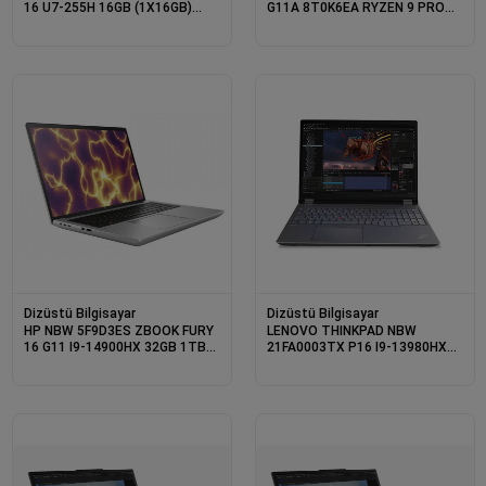
16 U7-255H 16GB (1X16GB)
G11A 8T0K6EA RYZEN 9 PRO
512GB SSD NVIDIA RTX 500
8945HS 32GB RAM 1TB SSD
ADA 4GB 16&quot; W11P 3 YIL
RTX2000 ADA W11PRO
Dizüstü Bilgisayar
Dizüstü Bilgisayar
HP NBW 5F9D3ES ZBOOK FURY
LENOVO THINKPAD NBW
16 G11 I9-14900HX 32GB 1TB
21FA0003TX P16 I9-13980HX
SSD 12GB RTX 4000 ADA
2X8GB 512GB SSD 8GB NVIDIA
16&quot; FHD W11PRO 3 YIL
RTXA2000 16&quot; WIN11PRO
YERİNDE GARANTİ
3 YIL YERİNDE GARANTİ