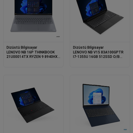
Dizüstü Bilgisayar
Dizüstü Bilgisayar
LENOVO NB 16P THINKBOOK
LENOVO NB V15 83A100GPTR
21U00014TX RYZEN 9 8940HX
I7-1355U 16GB 512SSD O/B
32GB 512SSD 8GB RTX 5060 16
15.6 DOS
DOS