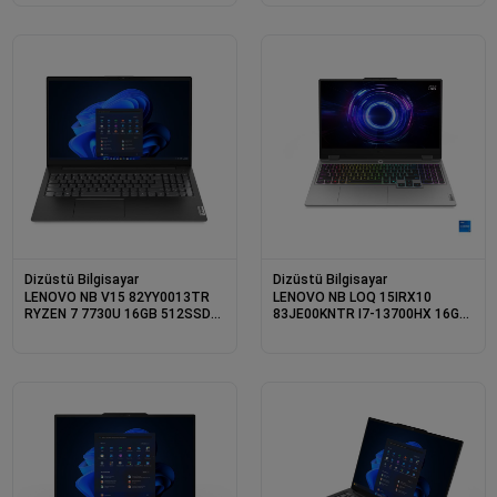
Dizüstü Bilgisayar
Dizüstü Bilgisayar
LENOVO NB V15 82YY0013TR
LENOVO NB LOQ 15IRX10
RYZEN 7 7730U 16GB 512SSD
83JE00KNTR I7-13700HX 16GB
O/B 15.6 DOS
1TB SSD 8GB RTX 5050 15.6
DOS (3 YIL GARANTI)