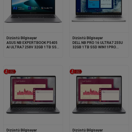
Dizüstü Bilgisayar
Dizüstü Bilgisayar
ASUS NB EXPERTBOOK P5405
DELL NB PRO 16 ULTRA7 255U
AI ULTRA7 258V 32GB 1TB SSD
32GB 1TB SSD WIN11PRO
14 DOS - YAPAY ZEKA DESTEKLI
BTO108_PC16250_W (3 YIL
YERİNDE GARANTİ)
Dizüstü Bilgisayar
Dizüstü Bilgisayar