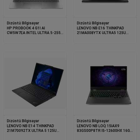
Dizüstü Bilgisayar
Dizüstü Bilgisayar
HP PROBOOK 4 G1I AI
LENOVO NB E16 THINKPAD
CW5W7EA INTEL ULTRA 5-255U
21MA008YTX ULTRA5 125U
16GB 512SSD 16 DOS
16GB 512SSD O/B 16 DOS
Dizüstü Bilgisayar
Dizüstü Bilgisayar
LENOVO NB E14 THINKPAD
LENOVO NB LOQ 15IAX9
21M70092TX ULTRA 5 125U
83GS00P8TR I5-12600HX 16GB
16GB 512SSD O/B 14 DOS
1TB SSD 6GB RTX 3050 15.6
DOS