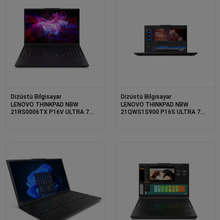
Dizüstü Bilgisayar
Dizüstü Bilgisayar
LENOVO THINKPAD NBW
LENOVO THINKPAD NBW
21RS0006TX P16V ULTRA 7
21QWS1S900 P16S ULTRA 7
255H 2X16GB 1X1TB SSD
265H 1X32GB 1X1TB SSD
NVIDIA RTXPRO1000 B.WELL
NVIDIA RTXPRO1000 B.WELL
8GB W11P 3 YIL GARANTİ
8GB FDOS 3 YIL GARANTİ