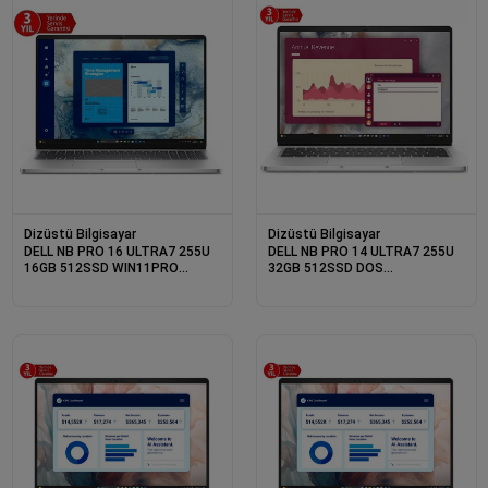
Dizüstü Bilgisayar
Dizüstü Bilgisayar
DELL NB PRO 16 ULTRA7 255U
DELL NB PRO 14 ULTRA7 255U
16GB 512SSD WIN11PRO
32GB 512SSD DOS
BTO107_PC16250_W (3 YIL
BTO108_PC14250_U (3 YIL
YERİNDE GARANTİ)
YERİNDE GARANTİ)