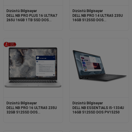
Dizüstü Bilgisayar
Dizüstü Bilgisayar
DELL NB PRO PLUS 16 ULTRA7
DELL NB PRO 14 ULTRA5 235U
265U 16GB 1TB SSD DOS
16GB 512SSD DOS
PB16250-U7265U165_U (3 YIL
BTO113_PC14250_U (3 YIL
YERİNDE GARANTİ)
YERİNDE GARANTİ)
Dizüstü Bilgisayar
Dizüstü Bilgisayar
DELL NB PRO 16 ULTRA5 235U
DELL NB ESSENTIALS I5-1334U
32GB 512SSD DOS
16GB 512SSD DOS PV15250
BTO106_PC16250_U (3 YIL
YERİNDE GARANTİ)