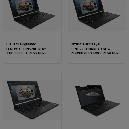
Dizüstü Bilgisayar
Dizüstü Bilgisayar
LENOVO THINKPAD NBW
LENOVO THINKPAD NBW
21KS0000TX P16S GEN3
21KX003BTX MWS P16V GEN3
ULTRA-7 155H 1X16GB
ULTRA-7 155H 2X16GB 1X1TB
1X512GB SSD NVIDIA
SSD NVIDIA RTX1000ADA 6GB
RTX500ADA 4GB 16&quot;
16&quot; W11P
W11P