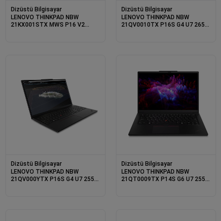
Dizüstü Bilgisayar
Dizüstü Bilgisayar
LENOVO THINKPAD NBW
LENOVO THINKPAD NBW
21KX001STX MWS P16 V2
21QV0010TX P16S G4 U7 265H
ULTRA-9 185H 2X16GB 1X1TB
2X16GB 1X1TB SSD NVIDIA
SSD NVIDIA RTX3000ADA 8GB
RTXPRO1000 B.WELL 8GB
W11P 3 YIL YERİNDE GARANTİ
W11P 3 YIL YERİNDE GARANTİ
Dizüstü Bilgisayar
Dizüstü Bilgisayar
LENOVO THINKPAD NBW
LENOVO THINKPAD NBW
21QV000YTX P16S G4 U7 255H
21QT0009TX P14S G6 U7 255H
1X16GB 1X512GB SSD NVIDIA
1X16GB 1X512GB SSD NVIDIA
RTXPRO500 B.WELL 6GB W11P
RTXPRO500 B.WELL 6GB W11P
3 YIL YERİNDE GARANTİ
3 YIL YERİNDE GARANTİ