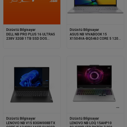
Dizüstü Bilgisayar
Dizüstü Bilgisayar
DELL NB PRO PLUS 16 ULTRA5
ASUS NB VIVABOOK 15
238V 32GB 1TB SSD DOS
X1504VA-BQ5463 CORE 5 120U
BTO301_PB16250_U (3 YIL
16GB 512SSD 15.6 DOS
YERİNDE GARANTİ)
Dizüstü Bilgisayar
Dizüstü Bilgisayar
LENOVO NB V15 83GW008BTX
LENOVO NB LOQ 15AHP10