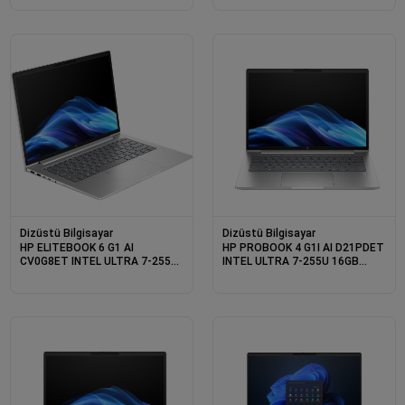
Dizüstü Bilgisayar
Dizüstü Bilgisayar
HP ELITEBOOK 6 G1 AI
HP PROBOOK 4 G1I AI D21PDET
CV0G8ET INTEL ULTRA 7-255U
INTEL ULTRA 7-255U 16GB
16GB 512SSD 14 W11PRO
512SSD 14 DOS