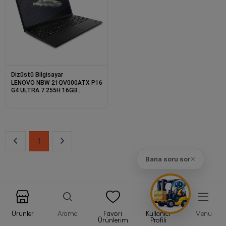
Dizüstü Bilgisayar
LENOVO NBW 21QV000ATX P16
G4 ULTRA 7 255H 16GB
1X512GB NVIDIA RTXPRO500
B.WELL 6GB W11P
1
Bana soru sor
✕
Ürünler
Arama
Favori
Kullanıcı
Menu
Ürünlerim
Profili