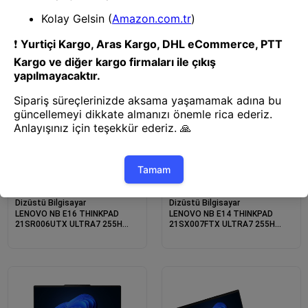
21SR0076TX ULTRA7 265U
21SG008LTX CORE7-240H
16GB 512SSD O/B 16 DOS
16GB 512SSD O/B 14 DOS
Dizüstü Bilgisayar
Dizüstü Bilgisayar
LENOVO NB E16 THINKPAD
LENOVO NB E14 THINKPAD
21SR006UTX ULTRA7 255H
21SX007FTX ULTRA7 255H
32GB 1TB SSD O/B 16 DOS
32GB 1TB SSD O/B 14 DOS