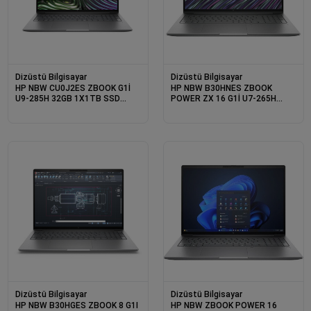
Dizüstü Bilgisayar
Dizüstü Bilgisayar
HP NBW CU0J2ES ZBOOK G1İ
HP NBW B30HNES ZBOOK
U9-285H 32GB 1X1TB SSD
POWER ZX 16 G1İ U7-265H
RTXPRO2000 8GB W11P 3YIL
1X32GB 1X1TB SSD 16 WUXGA
YERİNDE GARANTİ
RTXPRO2000 8GB W11P 3YIL
YERİNDE GARANTİ
Dizüstü Bilgisayar
Dizüstü Bilgisayar
HP NBW B30HGES ZBOOK 8 G1I
HP NBW ZBOOK POWER 16