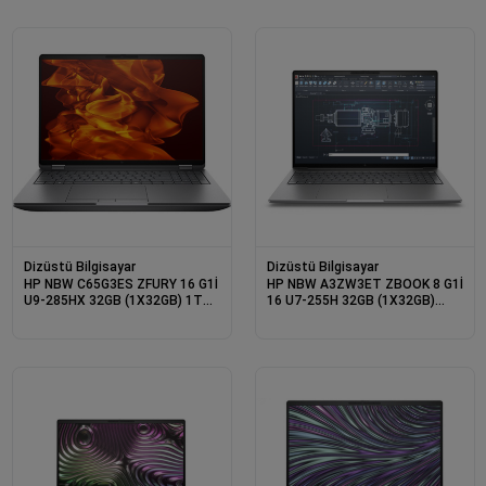
W11PRO 3 YIL YERİNDE
GARANTİ
Dizüstü Bilgisayar
Dizüstü Bilgisayar
HP NBW C65G3ES ZFURY 16 G1İ
HP NBW A3ZW3ET ZBOOK 8 G1İ
U9-285HX 32GB (1X32GB) 1TB
16 U7-255H 32GB (1X32GB)
SSD WUXGA RTX PRO 4000
1TB SSD NVIDIA RTX 500 ADA
16G 16&quot; W11P 3 YIL
4GB 16&quot; W11P 3 YIL
YERİNDE GARANTİ
YERİNDE GARANTİ