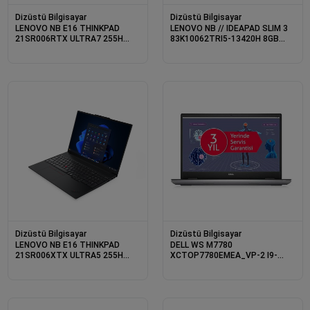
Dizüstü Bilgisayar
Dizüstü Bilgisayar
LENOVO NB E16 THINKPAD
LENOVO NB // IDEAPAD SLIM 3
21SR006RTX ULTRA7 255H
83K10062TRI5-13420H 8GB
16GB 512SSD O/B 16 DOS
256SSD O/B 15.3 DOS
Dizüstü Bilgisayar
Dizüstü Bilgisayar
LENOVO NB E16 THINKPAD
DELL WS M7780
21SR006XTX ULTRA5 255H
XCTOP7780EMEA_VP-2 I9-
32GB 1TB SSD O/B 16 DOS
13950HX 2X16GB 512SSD 16GB
RTX 5000A W11PRO