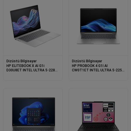
Dizüstü Bilgisayar
Dizüstü Bilgisayar
HP ELITEBOOK X AI G1i
HP PROBOOK 4 G1I AI
D30U8ET INTEL ULTRA 5-228V
CW0T1ET INTEL ULTRA 5-225U
32GB 1TB SSD 14 W11P
24GB 1TB SSD 16 DOS