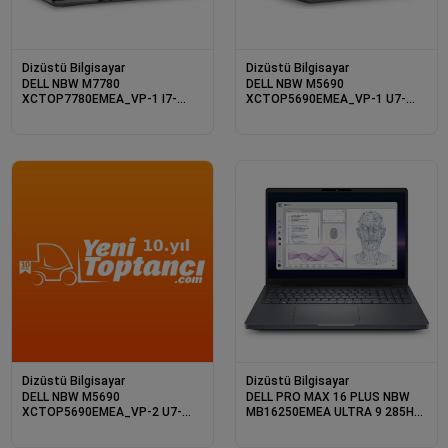
Dizüstü Bilgisayar
Dizüstü Bilgisayar
DELL NBW M7780
DELL NBW M5690
XCTOP7780EMEA_VP-1 I7-
XCTOP5690EMEA_VP-1 U7-
13850HX 32GB 512GB SSD
155H 16GB 512SSD 6GB
12GB RTX 3500A 17.3”
RTX1000 W11PRO 3 YIL
W11PRO 3 YIL YERİNDE
YERİNDE GARANTİ
GARANTİ
Dizüstü Bilgisayar
Dizüstü Bilgisayar
DELL NBW M5690
DELL PRO MAX 16 PLUS NBW
XCTOP5690EMEA_VP-2 U7-
MB16250EMEA ULTRA 9 285HX
155H 16GB 512SSD 6GB
32GB 1TB NVIDIA RTXPRO4000
RTX1000 OLED TOUCH
BLACKWELL 16GB W11PRO