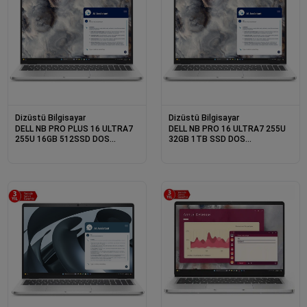
Dizüstü Bilgisayar
Dizüstü Bilgisayar
DELL NB PRO PLUS 16 ULTRA7
DELL NB PRO 16 ULTRA7 255U
255U 16GB 512SSD DOS
32GB 1TB SSD DOS
BTO105_PB16250_U (3 YIL
BTO108_PC16250_U (3 YIL
YERİNDE GARANTİ)
YERİNDE GARANTİ)