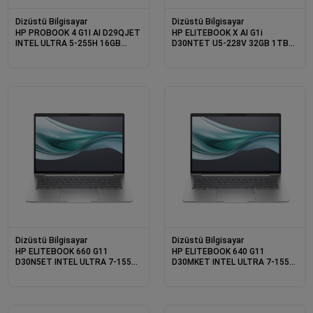
Dizüstü Bilgisayar
Dizüstü Bilgisayar
HP PROBOOK 4 G1I AI D29QJET
HP ELITEBOOK X AI G1i
INTEL ULTRA 5-255H 16GB
D30NTET U5-228V 32GB 1TB
512SSD 14 DOS
SSD 14 W11P
Dizüstü Bilgisayar
Dizüstü Bilgisayar
HP ELITEBOOK 660 G11
HP ELITEBOOK 640 G11
D30N5ET INTEL ULTRA 7-155U
D30MKET INTEL ULTRA 7-155U
16GB 512SSD 16 DOS
16GB 512SSD 14 DOS