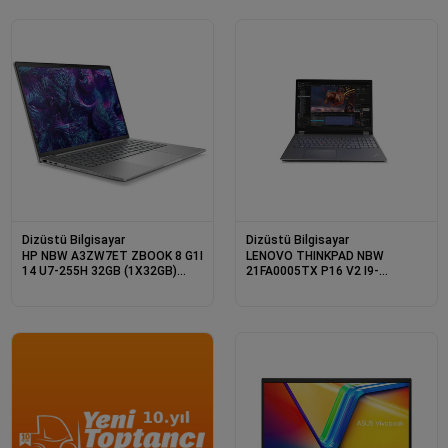
W11P
Dizüstü Bilgisayar
Dizüstü Bilgisayar
HP NBW A3ZW7ET ZBOOK 8 G1I
LENOVO THINKPAD NBW
14 U7-255H 32GB (1X32GB)
21FA0005TX P16 V2 I9-
1TB SSD NVIDIA RTX 500 ADA
13980HX 24C 2.2GHZ 2X16GB
4GB 14&quot; W11P 3 YIL
1TB SSD NVIDIA RTX4000ADA
YERİNDE GARANTİ
W11P 3 YIL YERİNDE