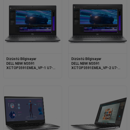
Dizüstü Bilgisayar
Dizüstü Bilgisayar
DELL NBW M3591
DELL NBW M3591
XCTOP3591EMEA_VP-1 U7-
XCTOP3591EMEA_VP-2 U7-
155H 8GB 512SSD 4GB
155H 16GB 512SSD 6GB
RTXA500 15.6 W11PRO 3 YIL
RTXA1000 15.6 W11PRO 3 YIL
YERİNDE GARANTİ
YERİNDE GARANTİ