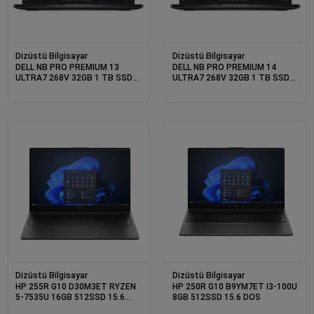
Dizüstü Bilgisayar
Dizüstü Bilgisayar
DELL NB PRO PREMIUM 13
DELL NB PRO PREMIUM 14
ULTRA7 268V 32GB 1 TB SSD
ULTRA7 268V 32GB 1 TB SSD
WIN11PRO PA13250
WIN11PRO PA14250
DOKUNMATİK (3 YIL YERİNDE
DOKUNMATİK (3 YIL YERİNDE
GARANTİ)
GARANTİ)
Dizüstü Bilgisayar
Dizüstü Bilgisayar
HP 255R G10 D30M3ET RYZEN
HP 250R G10 B9YM7ET I3-100U
5-7535U 16GB 512SSD 15.6
8GB 512SSD 15.6 DOS
DOS