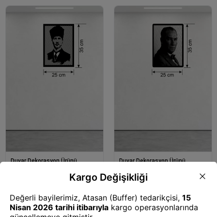
Duvar Dekorasyon Ürünü
Duvar Dekorasyon Ürünü
Mey İthalat® Atatürk Line Art
Mey İthalat® Atatürk Line Art
Metal Görünümlü Ahşap Tablo -
Metal Görünümlü Ahşap Tablo -
Modern Ofis ve Ev Dekoru
Modern Ofis ve Ev Dekoru