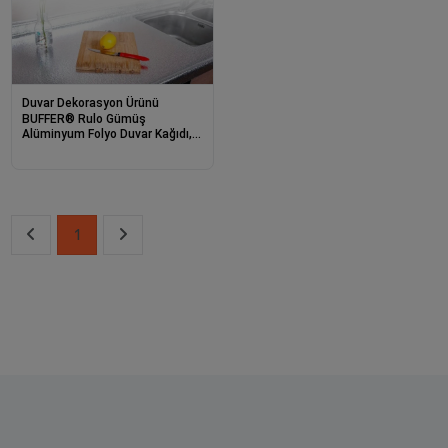
Duvar Dekorasyon Ürünü
BUFFER® Rulo Gümüş
Alüminyum Folyo Duvar Kağıdı,
Kendinden Yapışkanlı Raf İçi, Su
Geçirmez Folyo 2 mt x 60 cm
1