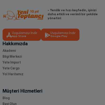
- Yenilik ve hızı keşfedin, işinizi
daha etkili ve verimli bir şekilde
yönetin!
Uygulamayı İndir
Uygulamayı İndir
App Store
Google Play
Hakkımızda
Akademi
Bilgi Merkezi
Yete Import
Yete Cargo
Yol Haritamız
Müşteri Hizmetleri
Blog
Bayi Olun