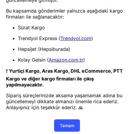
Duvar Dekorasyon Ürünü
Duvar Dekorasyon Ürünü
Mey İthalat® Modern Rock
Mey İthalat® Modern Rock
Serisi: Siyah Lazer Kesim Gitar
Serisi: Siyah Lazer Kesim Gitar
Figürlü Çoklu Anı Çerçevesi
Figürlü Çoklu Anı Çerçevesi
35x50CM
Duvar Dekorasyon Ürünü