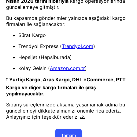
- Yenilik ve hızı keşfedin, işinizi
daha etkili ve verimli bir şekilde
yönetin!
Uygulamayı İndir
Uygulamayı İndir
App Store
Google Play
Hakkımızda
Akademi
Bilgi Merkezi
Yete Import
Yete Cargo
Yol Haritamız
Müşteri Hizmetleri