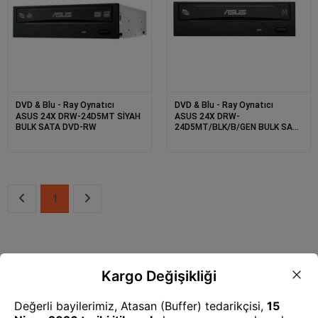
DVD & Blu - Ray Oynatıcı
DVD & Blu - Ray Oynatıcı
ASUS 24X DRW-24D5MT SİYAH
ASUS 24X DRW-
BULK SATA DVD-RW
24D5MT/BLK/B/GEN BULK SATA
DVD-RW OPTIK LOGOSUZ
SİYAH
1