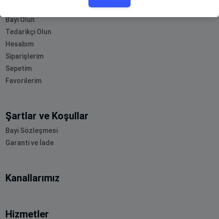
Blog
Bayi Olun
Tedarikçi Olun
Hesabım
Siparişlerim
Sepetim
Favorilerim
Şartlar ve Koşullar
Bayi Sözleşmesi
Garanti ve İade
Kanallarımız
Hizmetler