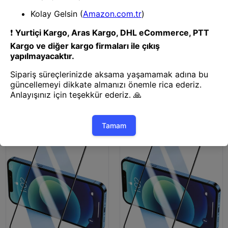
Ekran Koruyucu Film
Ekran Koruyucu Film
Mey İthalat® Samsung Galaxy
Mey İthalat® Redmi Note 11S
A32 3D Antistatik Hayalet Cam
3D Antistatik Hayalet Cam
Ekran Koruyucu
Ekran Koruyucu