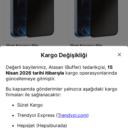
Ekran Koruyucu Film
Ekran Koruyucu Film
Mey İthalat® Samsung Galaxy
Mey İthalat® Samsung Galaxy
S21 FE 3D Antistatik Hayalet
A52 3D Antistatik Hayalet Cam
Cam Ekran Koruyucu
Ekran Koruyucu