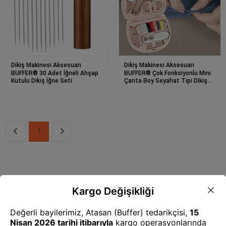
Dikiş Makinesi Aksesuarı
Dikiş Makinesi Aksesuarı
BUFFER® 30 Adet İğneli Ahşap
BUFFER® Çok Fonksiyonlu Mini
Kutulu Dikiş İğne Seti
Çanta Boy Seyahat Tipi Dikiş
Seti
1