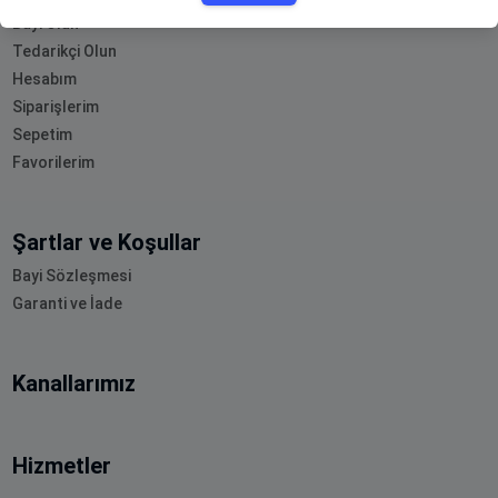
Bayi Olun
Tedarikçi Olun
Hesabım
Siparişlerim
Sepetim
Favorilerim
Şartlar ve Koşullar
Bayi Sözleşmesi
Garanti ve İade
Kanallarımız
Hizmetler