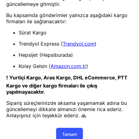
- Yenilik ve hızı keşfedin, işinizi
daha etkili ve verimli bir şekilde
yönetin!
Uygulamayı İndir
Uygulamayı İndir
App Store
Google Play
Hakkımızda
Akademi
Bilgi Merkezi
Yete Import
Yete Cargo
Yol Haritamız
Müşteri Hizmetleri
Blog