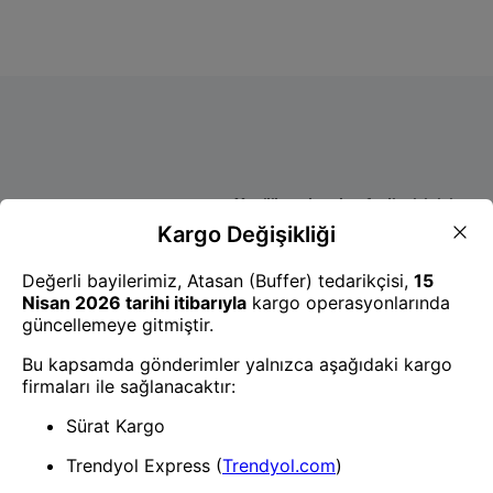
- Yenilik ve hızı keşfedin, işinizi
daha etkili ve verimli bir şekilde
yönetin!
Uygulamayı İndir
Uygulamayı İndir
App Store
Google Play
Hakkımızda
Akademi
Bilgi Merkezi
Yete Import
Yete Cargo