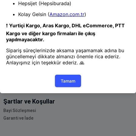
Yol Haritamız
Müşteri Hizmetleri
Blog
Bayi Olun
Tedarikçi Olun
Hesabım
Siparişlerim
Sepetim
Favorilerim
Şartlar ve Koşullar
Bayi Sözleşmesi
Garanti ve İade