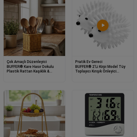
Çok Amaçlı Düzenleyici
Pratik Ev Gereci
BUFFER® Kare Hasır Dokulu
BUFFER® 2'Li Kirpi Model Tüy
Plastik Rattan Kaşıklık &
Toplayıcı Kırışık Önleyici
Çatallık – Askılı Kendiliğinden
Çamaşır Kurutma Topu
Tutmalı Çok Amaçlı Mutfak
Organizeri