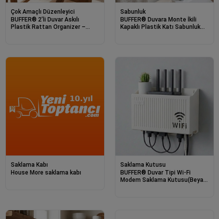
Çok Amaçlı Düzenleyici
Sabunluk
BUFFER® 2’li Duvar Askılı
BUFFER® Duvara Monte İkili
Plastik Rattan Organizer –
Kapaklı Plastik Katı Sabunluk
Dikdörtgen Hasır Görünümlü
Organizer – Banyo & Mutfak
Mutfak Raf Sepeti, Banyo ve Ev
İçin Yapışkanlı Sabun Kutusu ve
İçi Düzenleme Ünitesi
Düzenleyici
Saklama Kabı
Saklama Kutusu
House More saklama kabı
BUFFER® Duvar Tipi Wi-Fi
Modem Saklama Kutusu(Beyaz)
– Kablo Düzenleyici Router Raf
Organizer