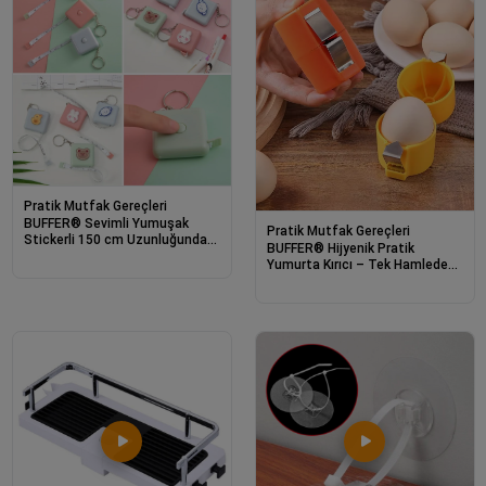
Pratik Mutfak Gereçleri
BUFFER® Sevimli Yumuşak
Pratik Mutfak Gereçleri
Stickerli 150 cm Uzunluğunda
BUFFER® Hijyenik Pratik
Pratik Taşınabilir Çanta Boy
Yumurta Kırıcı – Tek Hamlede
Anahtarlıklı Mezura
Kolay Yumurta Kırma Aparatı ve
Mutfak Yardımcısı