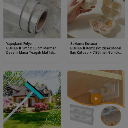
Yapışkanlı Folyo
Saklama Kutusu
BUFFER® 5mt x 60 cm Mermer
BUFFER® Kompakt Çiçek Model
Desenli Masa Tezgah Mutfak
İlaç Kutusu – 7 Bölmeli Günlük
Su Geçirmez Yapışkanlı Folyo
ve Seyahat Tipi Mini
Sticker
Hap Düzenleyici