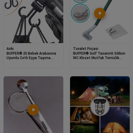
Askı
Tuvalet Fırçası
BUFFER® 2li Bebek Arabasına
BUFFER® Golf Tasarımlı Silikon
Uyumlu Cırtlı Eşya Taşıma
WC Klozet Mutfak Temizlik
Aparatı 360 Derece Dönebilen
Fırçası Kanca Hediyeli
Plastik Kanca