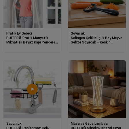
Pratik Ev Gereci
Soyacak
BUFFER® Pratik Manyetik
Solingen Çelik Küçük Boy Meyve
Mıknatıslı Beyaz Kapı Pencere
Sebze Soyacak – Keskin
Sinekliği Tülü 90 x 210 cm
Paslanmaz Soyucu Aparat
Sabunluk
Masa ve Gece Lambası
BUFFER® Paslanmaz Çelik
BUFFER® Silindirik Kristal Çizgi