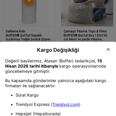
Saklama Kabı
Çamaşır Yıkama Topu & Filesi
BUFFER® Şeffaf Kapaklı
BUFFER® Battal Boy 120x150
Sızdırmaz Yağlık Sosluk Şişesi
cm Mont ve perde Yıkama
Plastik Yağdanlık 400 ml AP-
Filesi–Extra Büyük, Dayanıklı,
9028
Nefes Alabilir Çamaşır Koruma
Torbası
Banyo Seti
Çok Amaçlı Düzenleyici