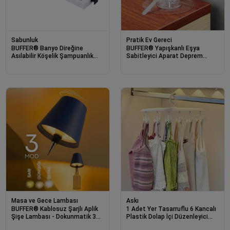
Sabunluk
Pratik Ev Gereci
BUFFER® Banyo Direğine
BUFFER® Yapışkanlı Eşya
Asılabilir Köşelik Şampuanlık
Sabitleyici Aparat Deprem
Sabunluk Çift Askılı Düzenleyici
Güvenliği Çocuk Koruma
Raf Paslanmaz
Sabitleme Aparatı 1 Çift
Masa ve Gece Lambası
Askı
BUFFER® Kablosuz Şarjlı Aplik
1 Adet Yer Tasarruflu 6 Kancalı
Şişe Lambası - Dokunmatik 3
Plastik Dolap İçi Düzenleyici
Farklı Işık Modlu Şişe İçin LED
Pratik Askı