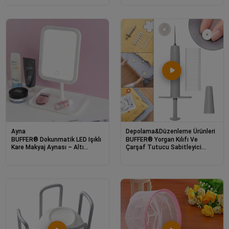
Dayanıklı Pe
Masaj Aparatı
Ayna
Depolama&Düzenleme Ürünleri
BUFFER® Dokunmatik LED Işıklı
BUFFER® Yorgan Kılıfı Ve
Kare Makyaj Aynası – Altı
Çarşaf Tutucu Sabitleyici
Organizer Kaseli, Ayarlanabilir
Düğme Kiti
Aydınlatmalı Masaüstü Makyaj
ve Cilt Bakım Aynası