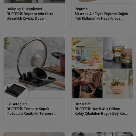
Dolap İçi Düzenleyici
Pişirme
BUFFER® Deprem İçin Ultra
50 Adet Air Fryer Pişirme Kağıdı
Dayanıklı Çivisiz Duvarı
Tek Kullanımlık Hava Fritöz
Delmeden Ayarlanabilir Eşya
Yapışmaz Yağlı Kağıt Delikli
Sabitleyici Aparat
Model
Ev Gereçleri
Buz Kalıbı
BUFFER® Tencere Kapak
BUFFER® Hunili Altı Silikon
Tutuculu Kaşıklıklı Tencere
Kolay Çıkabilen Büyük Boy Küre
Kapak Standı Pratik Kaşık
Buzluk
Kepçe Altlık Düzenleyici