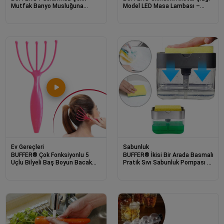
Mutfak Banyo Musluğuna
Model LED Masa Lambası –
Sabitlenebilir Sabunluk
Gold Tabanlı, Dokunmatik, 3
Renk Işık Modlu, Şarjlı Modern
Dekoratif Gece Lambası
Ev Gereçleri
Sabunluk
BUFFER® Çok Fonksiyonlu 5
BUFFER® İkisi Bir Arada Basmalı
Uçlu Bilyeli Baş Boyun Bacak
Pratik Sıvı Sabunluk Pompası ve
Kol Masaj Alet Rahatlatıcı Kafa
Bulaşık Yıkama Süngeri Haznesi
Masaj Aparatı