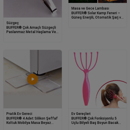
Masa ve Gece Lambası
BUFFER® Solar Kamp Feneri –
Güneş Enerjili, Otomatik Şarj ve
Gece Işığı, Taşınabilir ve
Süzgeç
Asılabilir LED Dış Mekan Lamba
BUFFER® Çok Amaçlı Süzgeçli
Paslanmaz Metal Haşlama Ve
Kızartma Maşası
Pratik Ev Gereci
Ev Gereçleri
BUFFER® 4 Adet Silikon Şeffaf
BUFFER® Çok Fonksiyonlu 5
Koltuk Mobilya Masa Beyaz
Uçlu Bilyeli Baş Boyun Bacak
Eşya Yazıcı Koruyucu Kaydırmaz
Kol Masaj Alet Rahatlatıcı Kafa