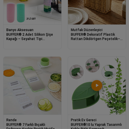
Banyo Aksesuarı
Mutfak Düzenleyici
BUFFER® 2 Adet Silikon Şişe
BUFFER® Dekoratif Plastik
Kapağı – Seyahat Tipi
Rattan Dikdörtgen Peçetelik–
Sızdırmaz Elastik Şampuan,
Doğal Hasır Dokulu Masaüstü
Losyon ve Parfüm Şişesi
Peçete Standı
Koruyucu
Rende
Pratik Ev Gereci
BUFFER® 7 Farklı Bıçaklı
BUFFER®10 lu Yaprak Tasarımlı
Doğrayıcı Keskin Pratik Mutfak
Kablo Bitki Sarmaşık