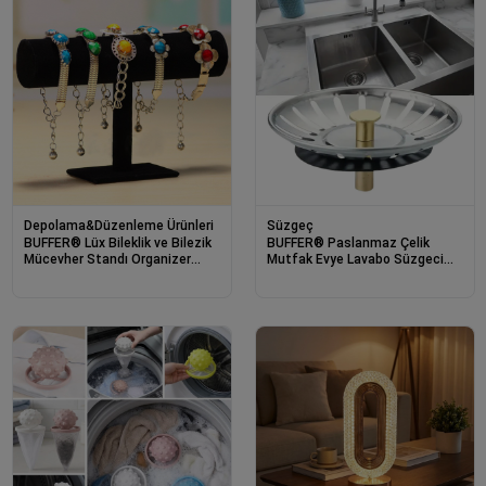
Depolama&Düzenleme Ürünleri
Süzgeç
BUFFER® Lüx Bileklik ve Bilezik
BUFFER® Paslanmaz Çelik
Mücevher Standı Organizer
Mutfak Evye Lavabo Süzgeci
Düzenleyici Askı
Lavabo Gideri Atık Gıda Tıpası