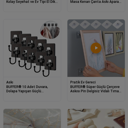
Kolay Seyehat ve Ev Tipi El Dikiş
Masa Kenarı Çanta Askı Aparatı
Dikme Makinası
Aleti Askılık
Askı
Pratik Ev Gereci
BUFFER® 10 Adet Duvara,
BUFFER® Süper Güçlü Çerçeve
Dolapa Yapışan Güçlü
Askısı Pin Delgisiz Vidalı Tırnak
Yapışkanlı Siyah Duvar Askısı
Kanca Yapışkanlı Raf Tutucu
Askı 4 Adet