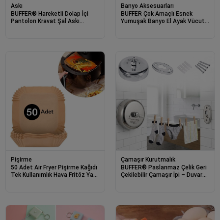
Askı
Banyo Aksesuarları
BUFFER® Hareketli Dolap İçi
BUFFER Çok Amaçlı Esnek
Pantolon Kravat Şal Askı
Yumuşak Banyo El Ayak Vücut
Sistemi Düzenleyici Katmanlı
Plastik Duş Matı Plastik Banyo
Askılık Organizer
Matı
Çamaşır Kurutmalık
Pişirme
BUFFER® Paslanmaz Çelik Geri
50 Adet Air Fryer Pişirme Kağıdı
Çekilebilir Çamaşır İpi – Duvar
Tek Kullanımlık Hava Fritöz Yağ
Tipi Duvara Monte
Geçirmez Yapışmaz Kare Tabak
Banyo,Balkon,Bahçe Çamaşır
Model
Kurutma Askısı