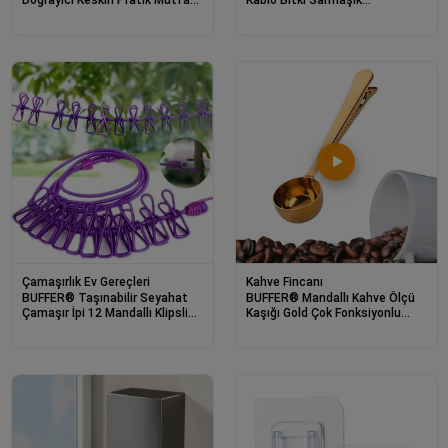
Rendesi Doğrayıcı
Düzenleyici Yapışkanlı Klipsler
Çamaşırlık Ev Gereçleri
Kahve Fincanı
BUFFER® Taşınabilir Seyahat
BUFFER® Mandallı Kahve Ölçü
Çamaşır İpi 12 Mandallı Klipsli
Kaşığı Gold Çok Fonksiyonlu
Lastikli Çamaşır Mandalları
Paslanmaz Çelik Kaşık