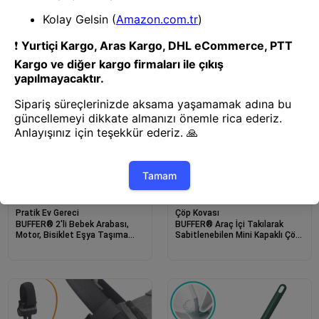
BUFFER® Kendiliğinden
BUFFER® Bölmeli Kapaklı Doğal
Yapışkanlı Siyah Paslanmaz
Rattan Görünümlü Hasır
Metal Rulo Havluluk Aparat
Makyaj, Takı ve Havlu
Düzenleyici – Peçetelikli Çok
Amaçlı Masaüstü Organizer
Sepet
Pratik Ev Gereci
Çöp Kovası
BUFFER® 2'li Bebek Arabası,
BUFFER® Araç İçi Takılarak
Motor, Bisiklet Eşya Taşıma
Sabitlenebilen Mini Kapaklı Çöp
Aparatı Plastik Kanca
Kovası