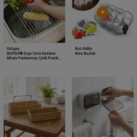
Süzgeç
Buz Kalıbı
BUFFER® Evye Üstü Katlanır
Küre Buzluk
Nihale Paslanmaz Çelik Pratik
Sebze Meyve Bulaşık Kurutma
Süzgeci