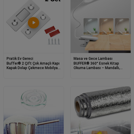
Pratik Ev Gereci
Masa ve Gece Lambası
Buffer® 2 Çift Çok Amaçlı Kapı
BUFFER® 360° Esnek Kitap
Kapak Dolap Çekmece Mobilya
Okuma Lambası – Mandallı,
Durdurucu Kapatıcı Mıknatıslar
USB Şarjlı, 3 Renk 3 Parlaklık,
Dokunmatik Kontrollü Göz
Korumalı LED Lamba