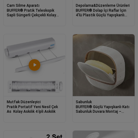
Cam Silme Aparatı
Depolama&Düzenleme Ürünleri
BUFFER® Pratik Teleskopik
BUFFER® Dolap İçi Raflar İçin
Sapli Süngerli Çekçekli Kolay
4'lü Plastik Güçlü Yapışkanlı
Cam Silme Aleti
Raf Destek Aparatı
Mutfak Düzenleyici
Sabunluk
Pratik Portatif Yeni Nesil Çek
BUFFER® Güçlü Yapışkanlı Katı
As Kolay Askılık 4 İpli Askılık
Sabunluk Duvara Montaj –
Delmeden Kurulum, Kapaklı ve
Damlama Tepsili Su Geçirmez
Katı Sabun Kutusu