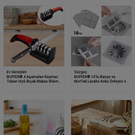
Ev Gereçleri
Süzgeç
BUFFER® 4 Aşamaları Kaymaz
BUFFER® 10'lu Banyo ve
Taban Hızlı Bıçak Makas Bileme
Mutfak Lavabo Koku Önleyici ve
Aracı
Haşere Böcek Önleyici Gider
Filtresi