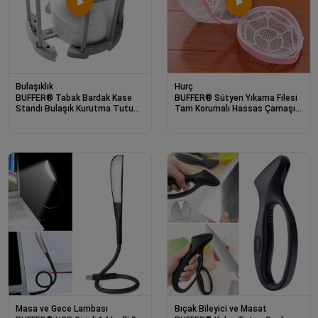
Bulaşıklık
Hurç
BUFFER® Tabak Bardak Kase
BUFFER® Sütyen Yıkama Filesi
Standı Bulaşık Kurutma Tutucu
Tam Korumalı Hassas Çamaşır
Mutfak Düzenleyici Organizatör
Yıkama Aparatı
Masa ve Gece Lambası
Bıçak Bileyici ve Masat