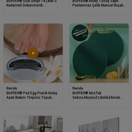
BUFFER® USB Girişli 14 Ledli 3
BUFFER® Kolay Tutuş Saplı
Kademeli Dokunmatik
Paslanmaz Çelik Manuel Bıçak
Masa/Kitap Okuma Lambası
Bileme Aleti
Ledi Siyah
Rende
Rende
BUFFER® Ped Egg Pratik Kolay
BUFFER® Mutfak
Ayak Bakım Törpüsü Topuk
Sebze,Meyve,Et,Balık,Ekmek
Rendesi Bakım Aleti
Doğrama Kesme Tahtası
Standlı Kesim Panosu