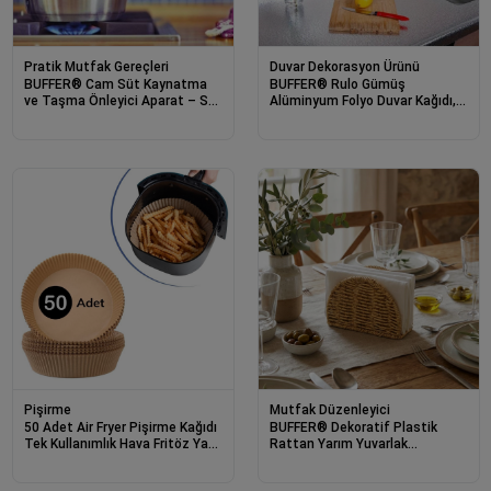
Pratik Mutfak Gereçleri
Duvar Dekorasyon Ürünü
BUFFER® Cam Süt Kaynatma
BUFFER® Rulo Gümüş
ve Taşma Önleyici Aparat – Süt
Alüminyum Folyo Duvar Kağıdı,
Taşırmaz Güvenli
Kendinden Yapışkanlı Raf İçi, Su
Kaynatma,Isıya Dayanıklı Cam
Geçirmez Folyo 2 mt x 60 cm
Mutfak Düzenleyici
Pişirme
BUFFER® Dekoratif Plastik
50 Adet Air Fryer Pişirme Kağıdı
Rattan Yarım Yuvarlak
Tek Kullanımlık Hava Fritöz Yağ
Peçetelik–Doğal Hasır Dokulu
Geçirmez Yapışmaz Tabak
Masaüstü Peçete Standı
Model