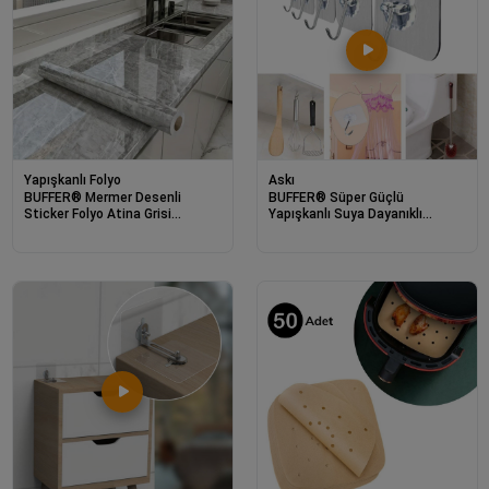
Yapışkanlı Folyo
Askı
BUFFER® Mermer Desenli
BUFFER® Süper Güçlü
Sticker Folyo Atina Grisi
Yapışkanlı Suya Dayanıklı
60CM*5MT
Şeffaf Askı 5li Set Yeniden
Kullanılabilir Kancalar