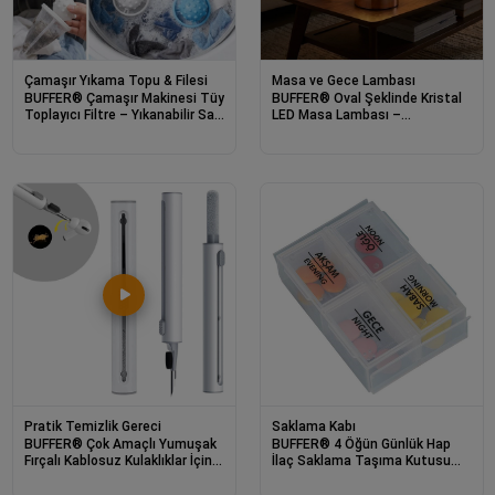
Çamaşır Yıkama Topu & Filesi
Masa ve Gece Lambası
BUFFER® Çamaşır Makinesi Tüy
BUFFER® Oval Şeklinde Kristal
Toplayıcı Filtre – Yıkanabilir Saç
LED Masa Lambası –
ve Tiftik Yakalama Aparatı
Dokunmatik, 3 Renk Işık Modlu,
Şarjlı Dekoratif Gece Lambası
Pratik Temizlik Gereci
Saklama Kabı
BUFFER® Çok Amaçlı Yumuşak
BUFFER® 4 Öğün Günlük Hap
Fırçalı Kablosuz Kulaklıklar İçin
İlaç Saklama Taşıma Kutusu
Kulaklık Temizleme Kiti
İlaç Hatırlatıcı