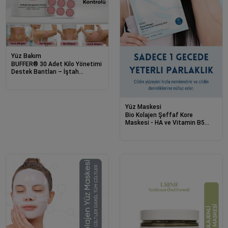
Yüz Bakım
BUFFER® 30 Adet Kilo Yönetimi
Destek Bantları – İştah
Kontrolü ve Günlük Wellness
Desteği
Yüz Maskesi
Bio Kolajen Şeffaf Kore
Maskesi - HA ve Vitamin B5
İçerikli Parlaklık ve Nemlendirme