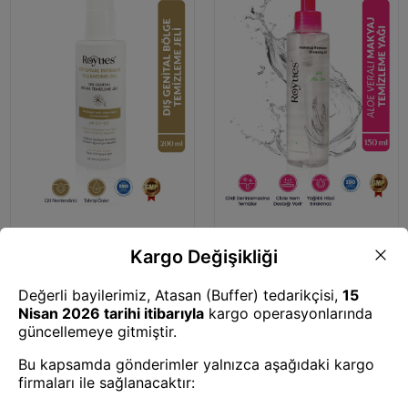
İntim Bakım Ürünü
Makyaj Temizleyici
Genital Bölge Beyazlatıcı, Koku
Göz Yakmayan Makyaj
ve Akıntı Giderici İntim Yıkama
Temizleme Yağı - Göz ve Yüz
Jeli pH 3.5 200ml
Makyajı İçin Makeup Cleansing
Oil 150ml