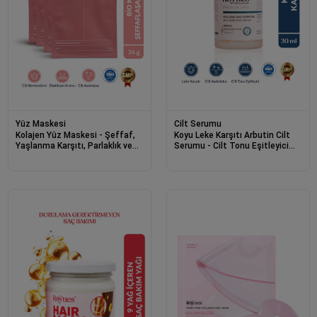
Yüz Maskesi
Cilt Serumu
Kolajen Yüz Maskesi - Şeffaf,
Koyu Leke Karşıtı Arbutin Cilt
Yaşlanma Karşıtı, Parlaklık ve
Serumu - Cilt Tonu Eşitleyici
Nemlendirme Etkili (4 Adet)
(Arbutin + Hyaluronik Asit +
Vitamin C)