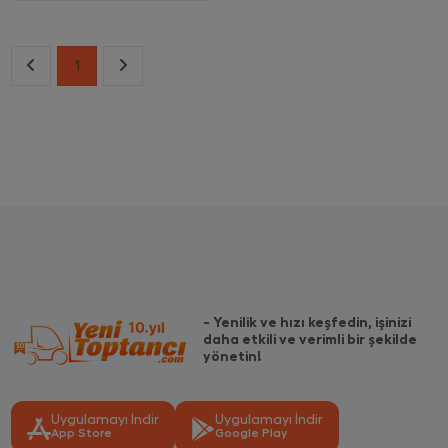
1
- Yenilik ve hızı keşfedin, işinizi
daha etkili ve verimli bir şekilde
yönetin!
Uygulamayı İndir
Uygulamayı İndir
App Store
Google Play