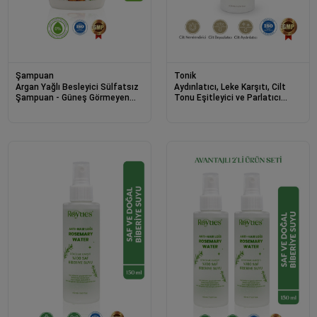
Şampuan
Tonik
Argan Yağlı Besleyici Sülfatsız
Aydınlatıcı, Leke Karşıtı, Cilt
Şampuan - Güneş Görmeyen
Tonu Eşitleyici ve Parlatıcı
Saçlar İçin - 5 Bitki Özlü 300ml
Pirinç Özlü Tonik Rice Toner
200ml