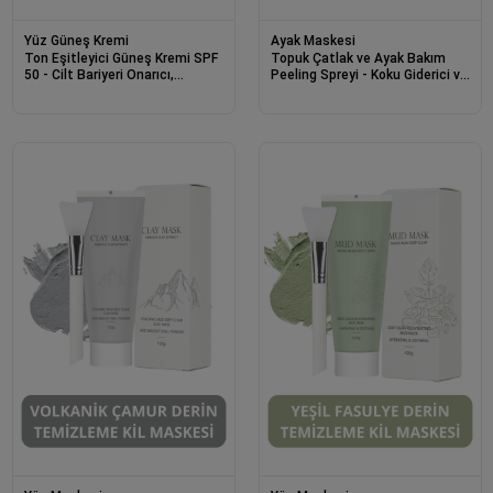
Yüz Güneş Kremi
Ayak Maskesi
Ton Eşitleyici Güneş Kremi SPF
Topuk Çatlak ve Ayak Bakım
50 - Cilt Bariyeri Onarıcı,
Peeling Spreyi - Koku Giderici ve
Yenileyici ve Nemlendirici 50ml
Nemlendirici Foot Care Spray
250ml