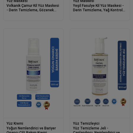
Yüz Maskesi
Yüz Maskesi
Volkanik Çamur Kil Yüz Maskesi
Yeşil Fasulye Kil Yüz Maskesi -
- Derin Temizleme, Gözenek
Derin Temizleme, Yağ Kontrolü
Sıkılaştırma ve Siyah Nokta
ve Gözenek Sıkılaştırma 120g
Giderici 120g
Yüz Kremi
Yüz Temizleyici
Yoğun Nemlendirici ve Bariyer
Yüz Temizleme Jeli -
Onarıcı Cilt Bakım Kremi
Canlandırıcı, Nemlendirici ve