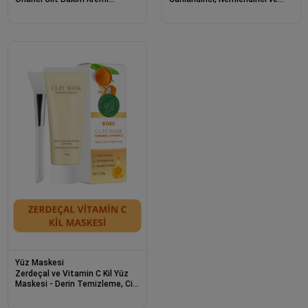
Intensive Repair Care 100ml
Arındırıcı Etki - Facial Cleansing
Gel 200ml
Yüz Maskesi
Zerdeçal ve Vitamin C Kil Yüz
Maskesi - Derin Temizleme, Cilt
Aydınlatma ve Nemlendirme
120g