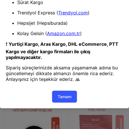
Yüz Maskesi
Vücut Spreyi
Gül Özlü Kil Yüz Maskesi - Derin
Kadın Vücut Spreyi Egzotik Gül
Temizleme, Cilt Aydınlatma ve
Aromalı 100ml
Nemlendirici Etki Niacinamide
120g