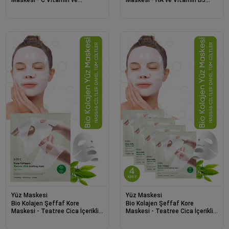
Niacinamide İçerikli Parlaklık ve
İçerikli Parlaklık ve Nemlendirme
Nemlendirme 4 Adet
4 Adet
Yüz Maskesi
Yüz Maskesi
Bio Kolajen Şeffaf Kore
Bio Kolajen Şeffaf Kore
Maskesi - Teatree Cica İçerikli
Maskesi - Teatree Cica İçerikli
Cilt Yatıştırıcı ve Akne Karşıtı
Cilt Yatıştırıcı ve Akne Karşıtı 4
Adet