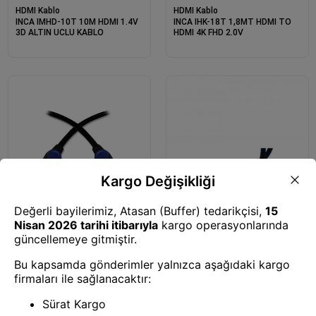
HDMI Kablo
HDMI Kablo
INCA IMHD-10T 10M HDMI 1.4V
INCA IHK-18T 1,8MT HDMI TO
3D ALTIN UCLU KABLO
HDMI 4K FHD 2.0V
HDMI Kablo
INCA IHK-03T 3M HDMI TO HDMI
4K FHD 2.0V
HDMI Kablo
INCA IHK-05T 2.0V 5MT HDMI