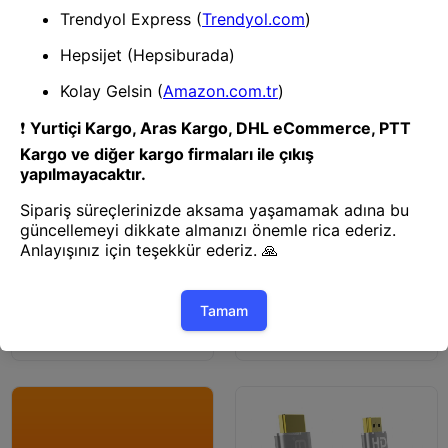
TO HDMI 4K FHD POSETLI
HDMI Kablo
HDMI Kablo
INCA IHK-10T 2.0V 10MT HDMI
INCA IHK-15T 15 METRE HDMl
TO HDMI 4K FHD POSETLI
TO HDMl 2.0V