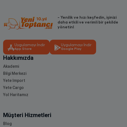
- Yenilik ve hızı keşfedin, işinizi
daha etkili ve verimli bir şekilde
yönetin!
Uygulamayı İndir
Uygulamayı İndir
App Store
Google Play
Hakkımızda
Akademi
Bilgi Merkezi
Yete Import
Yete Cargo
Yol Haritamız
Müşteri Hizmetleri
Blog