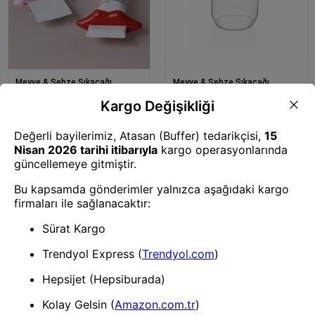
Meyve & Sebze Sıkacağı
Meyve & Sebze Sıkacağı
Dudak Macun Çıkacağı-13733
Sapphire Limon Sıkacağı 425
Cc-12388
Meyve & Sebze Sıkacağı
Meyve & Sebze Sıkacağı
Safir Dikey Sebze
Safir Klasik Sebze