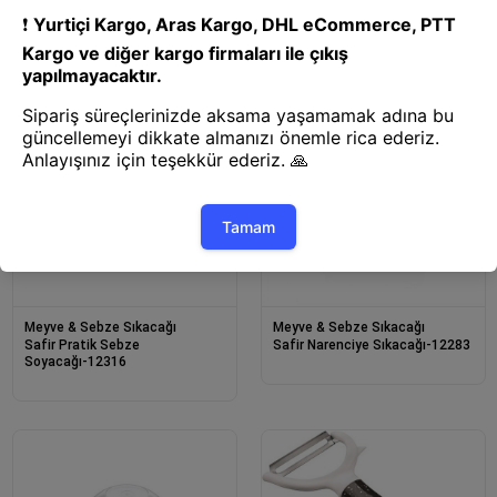
Soyacağı-12318
Soyacağı-12317
Meyve & Sebze Sıkacağı
Meyve & Sebze Sıkacağı
Safir Pratik Sebze
Safir Narenciye Sıkacağı-12283
Soyacağı-12316