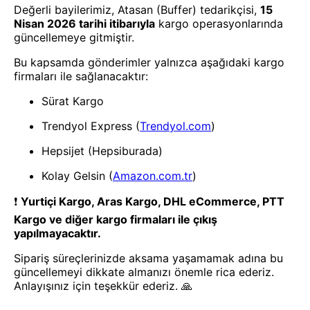
- Yenilik ve hızı keşfedin, işinizi
daha etkili ve verimli bir şekilde
yönetin!
Uygulamayı İndir
Uygulamayı İndir
App Store
Google Play
Hakkımızda
Akademi
Bilgi Merkezi
Yete Import
Yete Cargo
Yol Haritamız