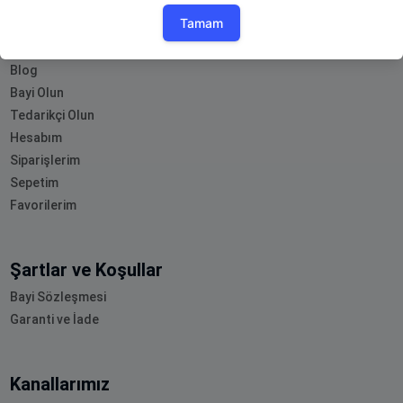
Müşteri Hizmetleri
Blog
Bayi Olun
Tedarikçi Olun
Hesabım
Siparişlerim
Sepetim
Favorilerim
Şartlar ve Koşullar
Bayi Sözleşmesi
Garanti ve İade
Kanallarımız