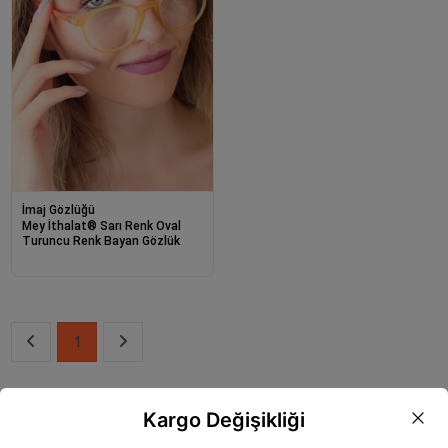
İmaj Gözlüğü
Mey İthalat® Sarı Renk Oval
Turuncu Renk Bayan Gözlük
1