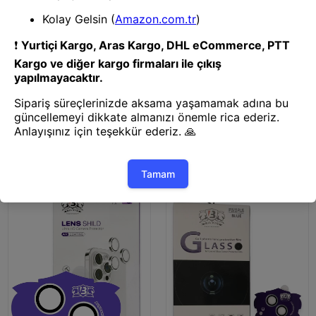
Kamera Lens Koruyucu
Kamera Lens Koruyucu
Mey İthalat® Samsung Galaxy
Mey İthalat® iPhone 15 Bilvis
S26 Ultra Bilvis Titan Kamera
Titan Kamera Lens - Siyah
Lens - Siyah