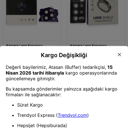
Kamera Lens Koruyucu
Kamera Lens Koruyucu
Mey İthalat® iPhone 15 Pro
Mey İthalat® Samsung Galaxy
Max Bilvis Titan Kamera Lens -
S24 Ultra Bilvis Titan Kamera
Siyah
Lens - Titan Gri