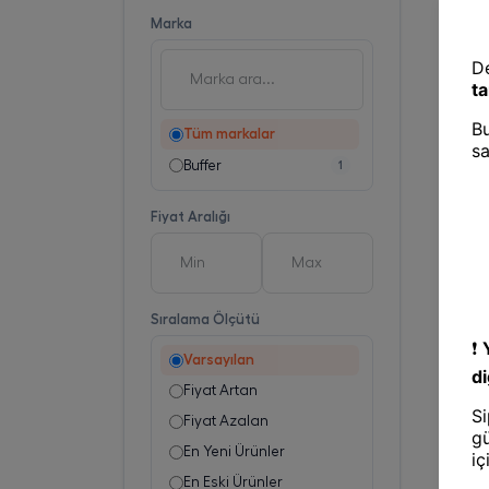
Marka
Tüm markalar
Buffer
1
Fiyat Aralığı
Sıralama Ölçütü
Varsayılan
Fiyat Artan
Fiyat Azalan
En Yeni Ürünler
En Eski Ürünler