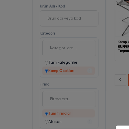
Ürün Adı / Kod
Kategori
Kamp O
BUFFER
Taşına
– Pasl
Tasarı
Tüm kategoriler
Barbek
Kamp Ocakları
1
Firma
Tüm firmalar
Atasan
1