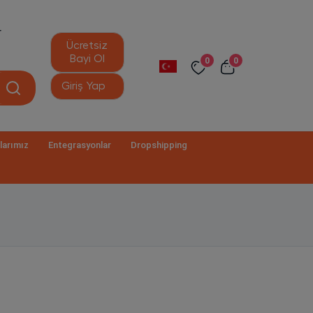
r
Ücretsiz
Bayi Ol
0
0
Giriş Yap
larımız
Entegrasyonlar
Dropshipping