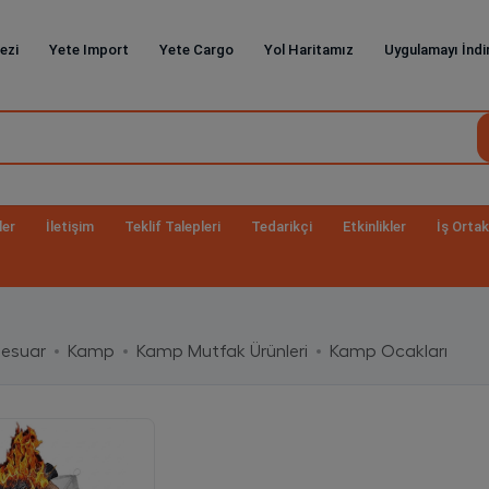
ezi
Yete Import
Yete Cargo
Yol Haritamız
Uygulamayı İndi
ler
İletişim
Teklif Talepleri
Tedarikçi
Etkinlikler
İş Ortak
sesuar
Kamp
Kamp Mutfak Ürünleri
Kamp Ocakları