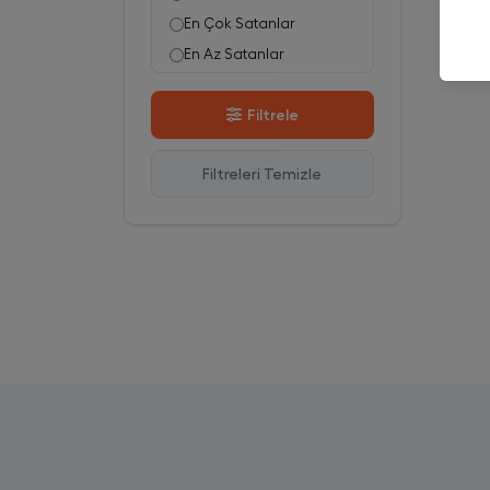
En Çok Satanlar
En Az Satanlar
Stok Azalan
Filtrele
Stok Artan
En Çok Görüntülenen
Filtreleri Temizle
En Çok Favorilenen
İsim A-Z
İsim Z-A