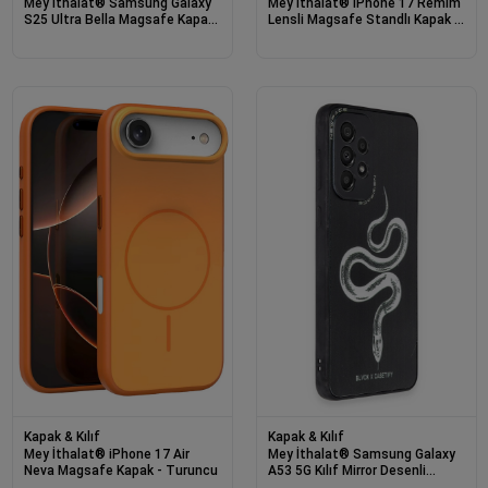
Mey İthalat® Samsung Galaxy
Mey İthalat® iPhone 17 Remim
S25 Ultra Bella Magsafe Kapak
Lensli Magsafe Standlı Kapak -
- Siyah
Lila
Kapak & Kılıf
Kapak & Kılıf
Mey İthalat® iPhone 17 Air
Mey İthalat® Samsung Galaxy
Neva Magsafe Kapak - Turuncu
A53 5G Kılıf Mirror Desenli
Kapak - Mirror - 13