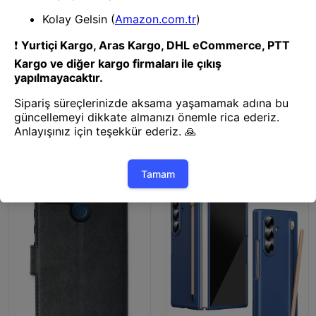
Kapak & Kılıf
Kapak & Kılıf
Mey İthalat® iPhone 15 Pro Kılıf
Mey İthalat® Airpods 2 (2.nesil)
Kronos Magsafe Kapak -
Spell Simli Kılıf - Rose Gold
Lacivert