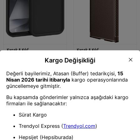
Kapak & Kılıf
Kapak & Kılıf
Mey İthalat® Redmi 14C Kılıf
Mey İthalat® Samsung Galaxy
Viera Silikon - Siyah
S25 Ultra Kılıf Auto Focus
Karbon Kapak - Kahverengi