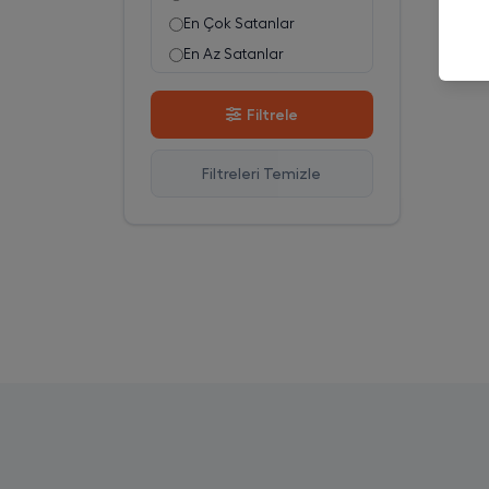
En Çok Satanlar
En Az Satanlar
Stok Azalan
Filtrele
Stok Artan
En Çok Görüntülenen
Filtreleri Temizle
En Çok Favorilenen
İsim A-Z
İsim Z-A