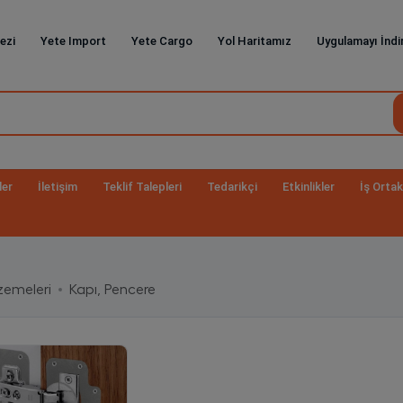
ezi
Yete Import
Yete Cargo
Yol Haritamız
Uygulamayı İndi
ler
İletişim
Teklif Talepleri
Tedarikçi
Etkinlikler
İş Ortak
zemeleri
Kapı, Pencere