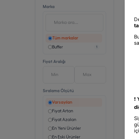
Marka
Tüm markalar
Buffer
1
Fiyat Aralığı
Sıralama Ölçütü
Varsayılan
Fiyat Artan
Fiyat Azalan
En Yeni Ürünler
En Eski Ürünler