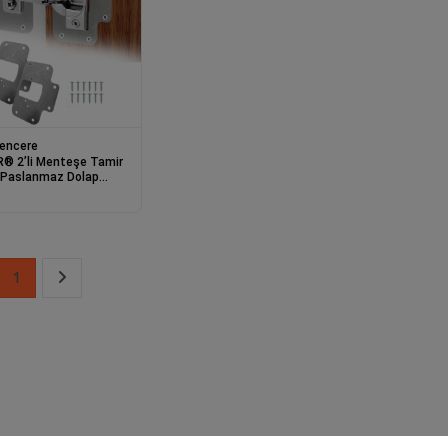
Pencere
® 2’li Menteşe Tamir
 Paslanmaz Dolap
Menteşe Onarım Seti
1