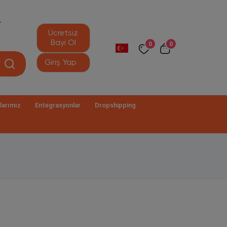
r
Ücretsiz
Bayi Ol
0
0
Giriş Yap
larımız
Entegrasyonlar
Dropshipping