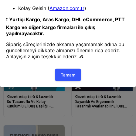
Başlığı
Başlığı
Klozet Adaptörü & Lazımlık
Klozet Adaptörü & Lazımlık
Su Tasarruflu Ve Kolay
Dayanıklı Ve Ergonomik
Kurulumlu El Duş Başlığı –
Tasarımlı Ayarlanabilir El Duş
Yüksek Performans
Başlığı