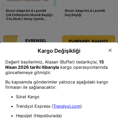
Klozet Adaptörü & Lazımlık
Klozet Adaptörü & Lazımlık
Çok Fonksiyonlu Musluk Başlığı |
Duş Başlığı
4 Su Modu | Geniş Uyumlu
Adaptör Seti | Mutfak Ve Banyo
Uyumlu
Klozet Adaptörü & Lazımlık
Klozet Adaptörü & Lazımlık
Masaj Ve Yağmur Modlu Çok
Sağlam Metal Hortum
İşlevli Paslanmaz Çelik Duş
Bağlantılı, 360° Hareketli Duş