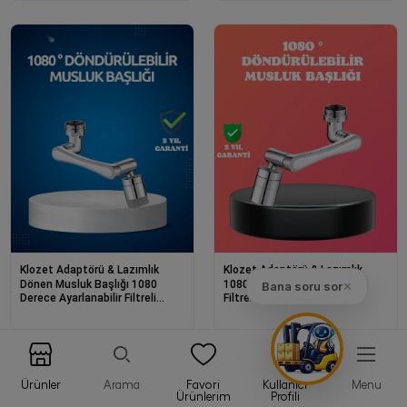
Klozet Adaptörü & Lazımlık
Klozet Adaptörü & Lazımlık
Dönen Musluk Başlığı 1080
1080° Dönebilen Püskürtme
Bana soru sor
✕
Derece Ayarlanabilir Filtreli
Filtreli Musluk Başlığı Su
Sprey Uç
Tasarruflu
Ürünler
Arama
Favori
Kullanıcı
Menu
Ürünlerim
Profili