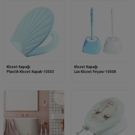
Klozet Kapağı
Klozet Kapağı
Plastik Klozet Kapak-10503
Lüx Klozet Fırçası-10508