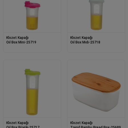
Klozet Kapağı
Klozet Kapağı
Oıl Box Mini-25719
Oıl Box Mıdı-25718
Klozet Kapağı
Klozet Kapağı
Oıl Box Büyük-25717
Trend Bambu Bread Box-25689