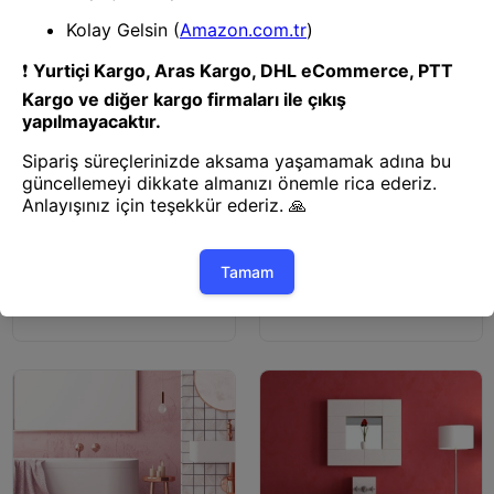
Klozet Kapağı
Klozet Kapağı
Rayne 3Lü Set Banyo Halısı
Rüya Sıyah 3 Lu Set Klozet
Klozet Takımı Paspas-22901
Takımı, Banyo Paspas Seti
Halısı-23073