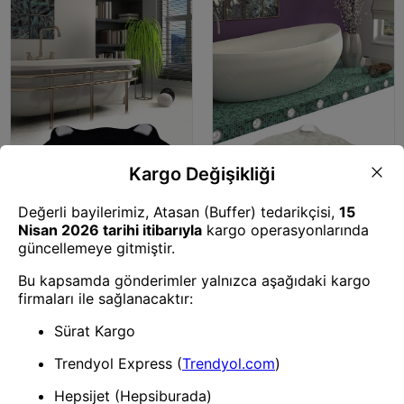
Klozet Kapağı
Klozet Kapağı
Shy Cat Siyah Çap Klozet
Shy Cat Gri Çap Klozet Takımı,
Takımı, Banyo Paspas Seti
Banyo Paspas Seti
Halısı-23123
Halısı-23122