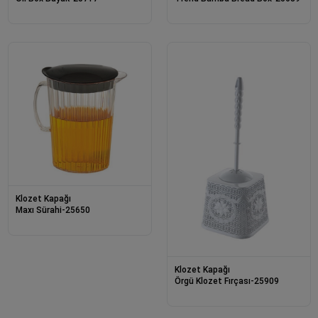
Klozet Kapağı
Maxı Sürahi-25650
Klozet Kapağı
Örgü Klozet Fırçası-25909