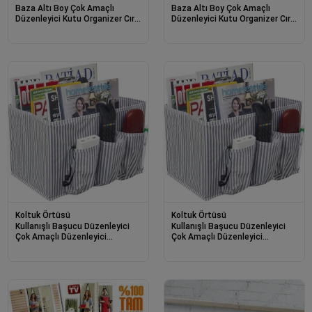
Baza Altı Boy Çok Amaçlı
Baza Altı Boy Çok Amaçlı
Düzenleyici Kutu Organizer Cırt
Düzenleyici Kutu Organizer Cırt
Cırtlı Hurç 19cm X 40cm X
Cırtlı Hurç 19cm X 40cm X
50cm (1 Adet)
50cm (10 Adet)
Koltuk Örtüsü
Koltuk Örtüsü
Kullanışlı Başucu Düzenleyici
Kullanışlı Başucu Düzenleyici
Çok Amaçlı Düzenleyici
Çok Amaçlı Düzenleyici
Organizer Hurç Kutu 02030
Organizer Hurç Kutu (2 Adet)