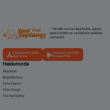
- Yenilik ve hızı keşfedin, işinizi
daha etkili ve verimli bir şekilde
yönetin!
Uygulamayı İndir
Uygulamayı İndir
App Store
Google Play
Hakkımızda
Akademi
Bilgi Merkezi
Yete Import
Yete Cargo
Yol Haritamız