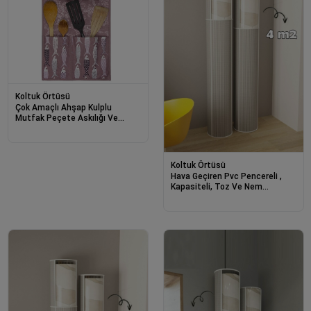
Koltuk Örtüsü
Çok Amaçlı Ahşap Kulplu
Mutfak Peçete Askılığı Ve
Kaşıklık
Koltuk Örtüsü
Hava Geçiren Pvc Pencereli ,
Kapasiteli, Toz Ve Nem
Koruyucu Halı Kılıfı Hurcu – 4 M²