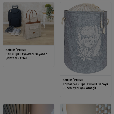
Koltuk Örtüsü
Deri Kulplu Ayakkabı Seyahat
Çantası 04263
Koltuk Örtüsü
Torbalı Ve Kulplu Püskül Detaylı
Düzenleyici Çok Amaçlı
Organizer Keçe Sepet -03631