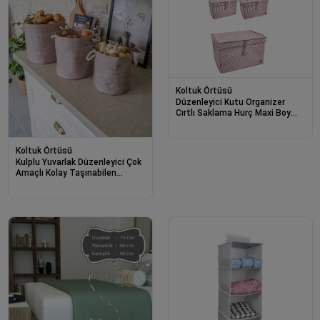
Koltuk Örtüsü
Düzenleyici Kutu Organizer
Cırtlı Saklama Hurç Maxi Boy
30cm X 40cm X 50cm (5 Adet)
Koltuk Örtüsü
Kulplu Yuvarlak Düzenleyici Çok
Amaçlı Kolay Taşınabilen
Organizer Keçe Sepet (3'lü Set)