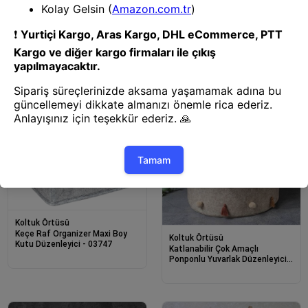
Koltuk Örtüsü
Çok Amaçlı Düzenleyici Kutu
Koltuk Örtüsü
Organizer Cırt Cırtlı Hurç Mega
Plus Boy 40cm X 30cm X 70cm
2 Adet Keçe Raf Organizer Seti
(5 Adet)
Mega/maxi/kutu Organizer
Koltuk Örtüsü
Keçe Raf Organizer Maxi Boy
Koltuk Örtüsü
Kutu Düzenleyici - 03747
Katlanabilir Çok Amaçlı
Ponponlu Yuvarlak Düzenleyici
Saklama Kutusu Organizer
Keçe (maxi Boy) - 03778