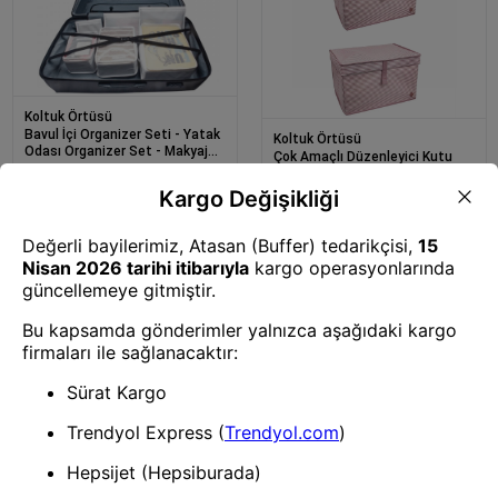
Koltuk Örtüsü
Bavul İçi Organizer Seti - Yatak
Koltuk Örtüsü
Odası Organizer Set - Makyaj
Çok Amaçlı Düzenleyici Kutu
Organizer Mini Hurçlar (6 Parça)
Organizer Cırt Cırtlı Hurç Mega
Plus Boy 40cm X 30cm X 70cm
(3 Adet)