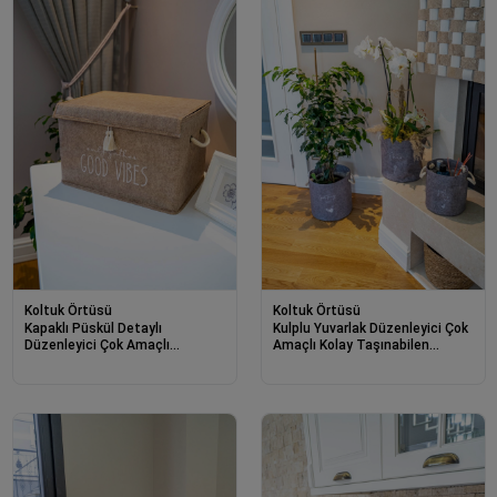
Koltuk Örtüsü
Koltuk Örtüsü
Kapaklı Püskül Detaylı
Kulplu Yuvarlak Düzenleyici Çok
Düzenleyici Çok Amaçlı
Amaçlı Kolay Taşınabilen
Organizer Keçe Sepet (mini) -
Organizer Keçe Sepet (mega)
03495
03648