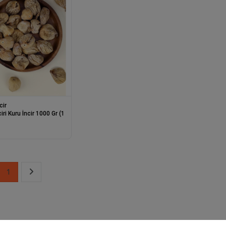
cir
iri Kuru İncir 1000 Gr (1
1