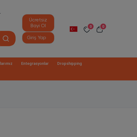
r
Ücretsiz
Bayi Ol
0
0
Giriş Yap
larımız
Entegrasyonlar
Dropshipping