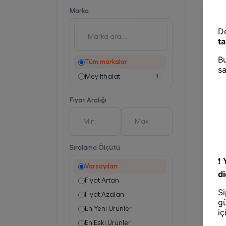
Marka
Tüm markalar
Mey İthalat
1
Fiyat Aralığı
Sıralama Ölçütü
Varsayılan
Fiyat Artan
Fiyat Azalan
En Yeni Ürünler
En Eski Ürünler