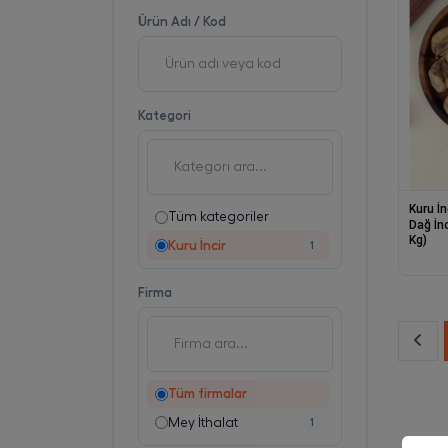
Ürün Adı / Kod
Kategori
Kuru İn
Tüm kategoriler
Dağ İnc
Kg)
Kuru İncir
1
Firma
Tüm firmalar
Mey İthalat
1