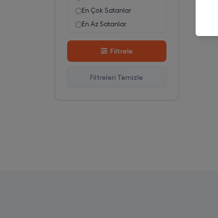
En Çok Satanlar
En Az Satanlar
Stok Azalan
Filtrele
Stok Artan
En Çok Görüntülenen
Filtreleri Temizle
En Çok Favorilenen
İsim A-Z
İsim Z-A