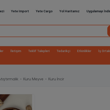
ezi
Yete Import
Yete Cargo
Yol Haritamız
Uygulamayı İndi
ler
İletişim
Teklif Talepleri
Tedarikçi
Etkinlikler
İş Ortak
tıştırmalık
Kuru Meyve
Kuru İncir