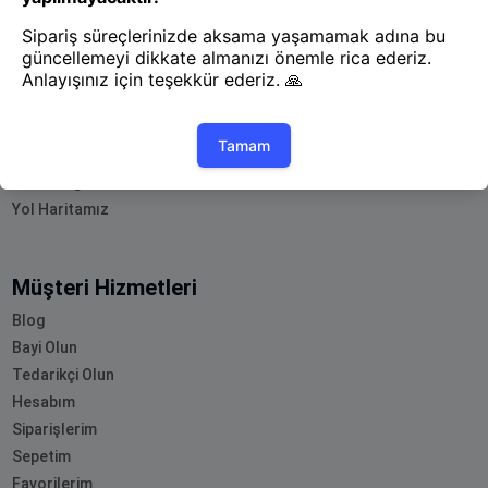
Uygulamayı İndir
Uygulamayı İndir
App Store
Google Play
Hakkımızda
Akademi
Bilgi Merkezi
Yete Import
Yete Cargo
Yol Haritamız
Müşteri Hizmetleri
Blog
Bayi Olun
Tedarikçi Olun
Hesabım
Siparişlerim
Sepetim
Favorilerim