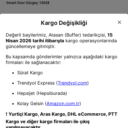
Smart Door Süzgeç-10028
1
- Yenilik ve hızı keşfedin, işinizi
daha etkili ve verimli bir şekilde
yönetin!