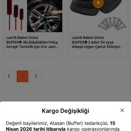
Lastik Bakım Ürünü
Lastik Bakım Ürünü
BUFFER® 3lü Bükülebilen Peluş
BUFFER® 2 Adet Ön veya
Detaylı Temizlik İçin Oto Jant,
Arkaya Uygun Çamur Önleyici
Egzos Temizleme Fırçası
Paçalık 32 x19 cm
1