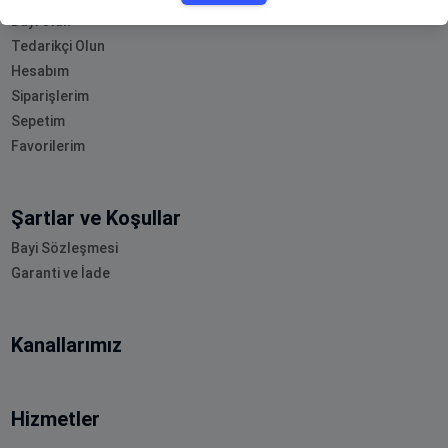
Bayi Olun
Tedarikçi Olun
Hesabım
Siparişlerim
Sepetim
Favorilerim
Şartlar ve Koşullar
Bayi Sözleşmesi
Garanti ve İade
Kanallarımız
Hizmetler