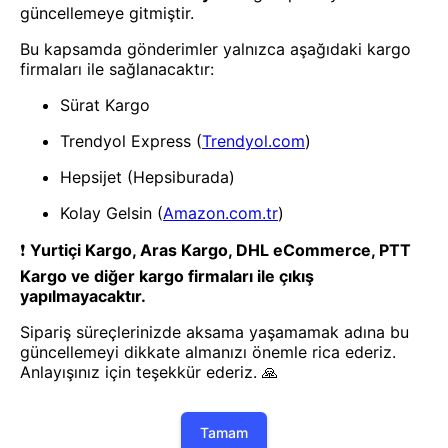
- Yenilik ve hızı keşfedin, işinizi
daha etkili ve verimli bir şekilde
yönetin!
Uygulamayı İndir
Uygulamayı İndir
App Store
Google Play
Hakkımızda
Akademi
Bilgi Merkezi
Yete Import
Yete Cargo
Yol Haritamız
Müşteri Hizmetleri
Blog