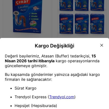
Lavabo Açıcı
Lavabo Açıcı
Çınar Lavabo Açıcı 40 gr – Güçlü
Çınar Lavabo Açıcı 40 gr x 6
Tıkanıklık Açıcı Boru ve Gider
Adet – Güçlü Gider Açıcı Boru
Temizleyici
ve Tıkanıklık Temizleyici Set
1