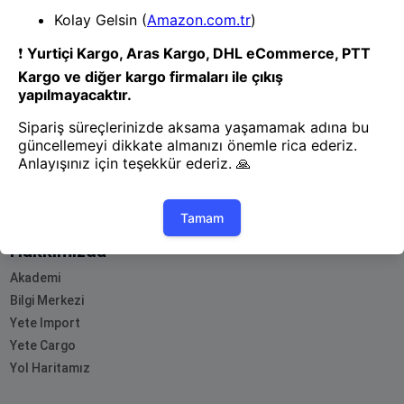
- Yenilik ve hızı keşfedin, işinizi
daha etkili ve verimli bir şekilde
yönetin!
Uygulamayı İndir
Uygulamayı İndir
App Store
Google Play
Hakkımızda
Akademi
Bilgi Merkezi
Yete Import
Yete Cargo
Yol Haritamız