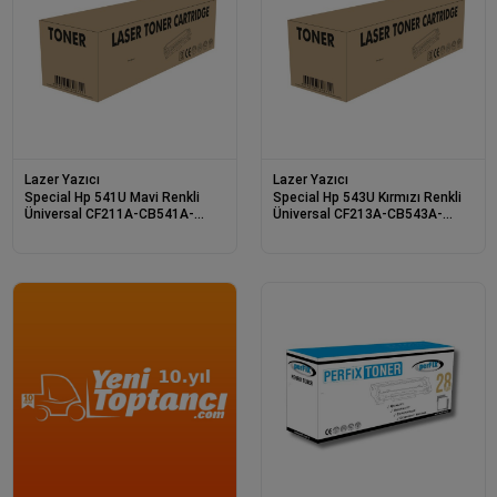
Lazer Yazıcı
Lazer Yazıcı
Special Hp 541U Mavi Renkli
Special Hp 543U Kırmızı Renkli
Üniversal CF211A-CB541A-
Üniversal CF213A-CB543A-
CE321A 1,5K Lase
CE323A 1,5K La