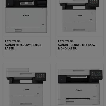
Lazer Yazıcı
Lazer Yazıcı
CANON MF752CDW RENKLI
CANON I-SENSYS MF552DW
LAZER
MONO LAZER
YAZ/TAR/FOT/ETH/WIFI/DUB
YAZ/TAR/FOT/DUB/ETH/WIFI