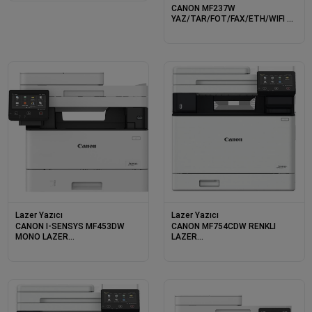
CANON MF237W
YAZ/TAR/FOT/FAX/ETH/WIFI A4
+ 2 TONER
Lazer Yazıcı
Lazer Yazıcı
CANON I-SENSYS MF453DW
CANON MF754CDW RENKLI
MONO LAZER
LAZER
YAZ/TAR/FOT/DUB/ETH/WIFI
YAZ/TAR/FOT/FAX/ETH/WIFI/DUB