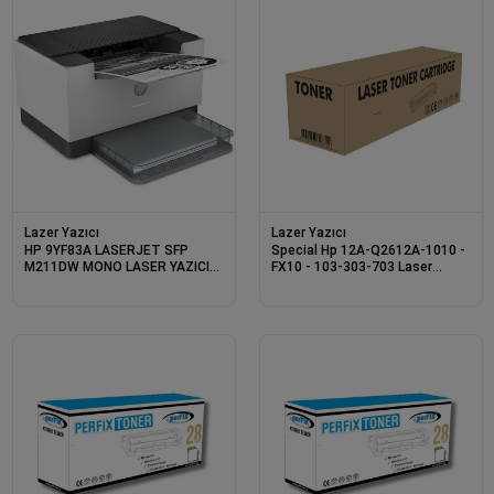
Lazer Yazıcı
Lazer Yazıcı
HP 9YF83A LASERJET SFP
Special Hp 12A-Q2612A-1010 -
M211DW MONO LASER YAZICI
FX10 - 103-303-703 Laser
ETH/WIFI
Toner 2K