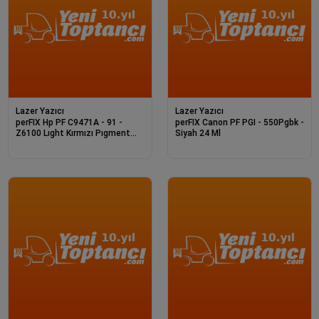
Lazer Yazıcı
Lazer Yazıcı
perFIX Hp PF C9471A - 91 -
perFIX Canon PF PGI - 550Pgbk -
Z6100 Lıght Kırmızı Pıgment
Siyah 24 Ml
Kartuş 77