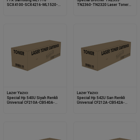
SCX4100-SCX4216-ML1520-
TN2360-TN2320 Laser Toner
P3120-PE16 Laser Toner 3K
2,6K
Lazer Yazıcı
Lazer Yazıcı
Special Hp 540U Siyah Renkli
Special Hp 542U Sarı Renkli
Üniversal CF210A-CB540A-
Üniversal CF212A-CB542A-
CE320A 2,2K Lase
CE322A 1,5K Laser