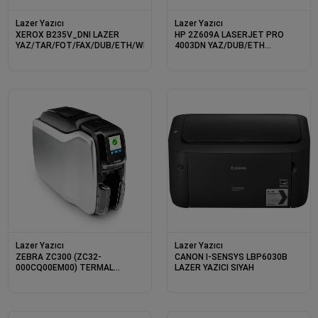
Lazer Yazıcı
Lazer Yazıcı
XEROX B235V_DNI LAZER
HP 2Z609A LASERJET PRO
YAZ/TAR/FOT/FAX/DUB/ETH/WIFI
4003DN YAZ/DUB/ETH
(W1A53A M404DN YERİNE)
Lazer Yazıcı
Lazer Yazıcı
ZEBRA ZC300 (ZC32-
CANON I-SENSYS LBP6030B
000CQ00EM00) TERMAL
LAZER YAZICI SIYAH
TRANSFER 300DPI
USB+ETHERNET ÇİFT YÜZ
KART YAZICI