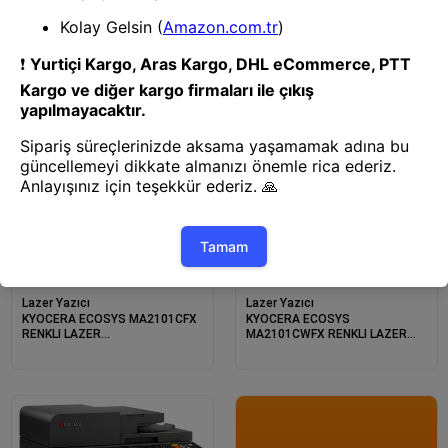
KYOCERA MA2600CFX RENKLI
KYOCERA MA2600CWFX RENKLI
LAZER
LAZER
YAZ/TAR/FOT/FAX/ETH/DUB
YAZ/TAR/FOT/FAX/ETH/WIFI/DUB
Lazer Yazıcı
Lazer Yazıcı
KYOCERA ECOSYS MA2101CFX
KYOCERA ECOSYS
RENKLI LAZER
MA2101CWFX RENKLI LAZER
YAZ/TAR/FOT/FAX/ETH/DUB
YAZ/TAR/FOT/FAX/ETH/WIFI/DUB