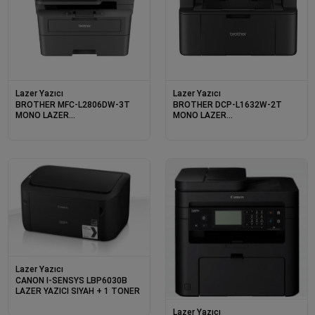
Lazer Yazıcı
Lazer Yazıcı
BROTHER MFC-L2806DW-3T
BROTHER DCP-L1632W-2T
MONO LAZER
MONO LAZER
YAZ/TAR/FOT/FAX/DUB/ETH/WIFI
YAZ/TAR/FOT/ETH/WIFI (2 TAM
(3 TAM DOLU TONER)
DOLU TONER)
Lazer Yazıcı
CANON I-SENSYS LBP6030B
LAZER YAZICI SIYAH + 1 TONER
Lazer Yazıcı