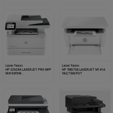
Lazer Yazıcı
Lazer Yazıcı
HP 2Z629A LASERJET PRO MFP
HP 7MD73A LASERJET M141A
M4103FDW
YAZ/TAR/FOT
YAZ/TAR/FOT/FAX/DUB/WIFI