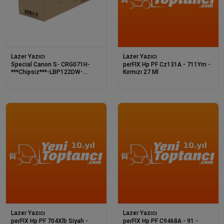
Lazer Yazıcı
Lazer Yazıcı
Special Canon S- CRG071H-
perFIX Hp PF Cz131A - 711Ym -
***Chipsiz***-LBP122DW-
Kırmızı 27 Ml
MF272DW Laser Toner 2.
Lazer Yazıcı
Lazer Yazıcı
perFIX Hp PF 704Xlb Siyah -
perFIX Hp PF C9468A - 91 -