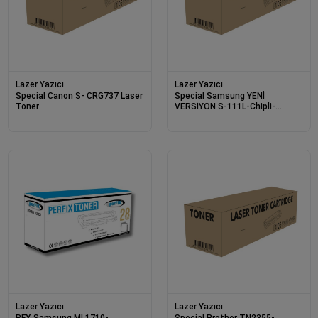
Lazer Yazıcı
Lazer Yazıcı
Special Canon S- CRG737 Laser
Special Samsung YENİ
Toner
VERSİYON S-111L-Chipli-
MLTD111L -ML2070 Laser Ton
Lazer Yazıcı
Lazer Yazıcı
PFX Samsung ML1710-
Special Brother TN2355-