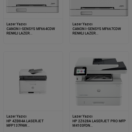
Lazer Yazıcı
Lazer Yazıcı
CANON I-SENSYS MF664CDW
CANON I-SENSYS MF667CDW
RENKLI LAZER
RENKLI LAZER
YAZ/TAR/FOT/DUB/ETH/WIFI
YAZ/TAR/FOT/FAX/DUB/ETH/WIFI
Lazer Yazıcı
Lazer Yazıcı
HP 4ZB84A LASERJET
HP 2Z628A LASERJET PRO MFP
MFP137FNW
M4103FDN
YAZ/TAR/FOT/FAX/ETH/WIFI
YAZ/TAR/FOT/FAX/DUB/ETH