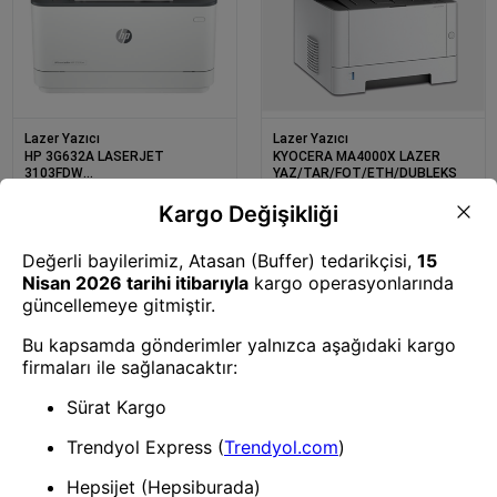
Lazer Yazıcı
Lazer Yazıcı
HP 3G632A LASERJET
KYOCERA MA4000X LAZER
3103FDW
YAZ/TAR/FOT/ETH/DUBLEKS
YAZ/TAR/FOT/FAX/WIFI/ETH
Lazer Yazıcı
Lazer Yazıcı