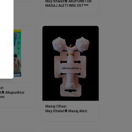
Mey İthalat® AKUPUNKTUR
MASAJ ALETİ NRD 597 ***
zı
at® Akupunktur
emi
Masaj Cihazı
Mey İthalat® Masaj Aleti