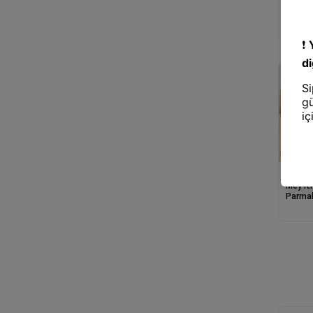
Mey İ
NRD -
Masaj 
Mey İt
Parmak
Parmak
Aparat