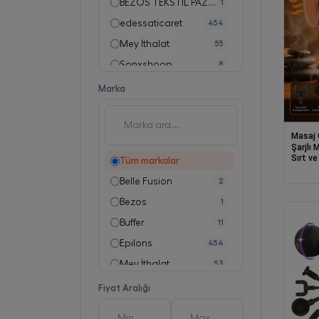
BEZOS TEKSTİL PAZ.SAN.TİC.LTD.ŞTİ.
1
edessaticaret
454
Mey İthalat
55
Sonxshoop
8
Marka
Masaj 
Şarjlı
Sırt ve
Tüm markalar
Başlıkl
Masaj
Belle Fusion
2
Bezos
1
Buffer
11
Epilons
454
Mey İthalat
53
Sonxshoop
8
Fiyat Aralığı