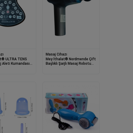
zı
Masaj Cihazı
at® ULTRA TENS
Mey İthalat® Nordmende Çift
j Aleti Kumandası
Başlıklı Şarjlı Masaj Robotu
yumlu
NRD - 9191