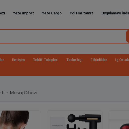
ezi
Yete Import
Yete Cargo
Yol Haritamız
Uygulamayı İndi
ler
İletişim
Teklif Talepleri
Tedarikçi
Etkinlikler
İş Ortak
ti
Masaj Cihazı