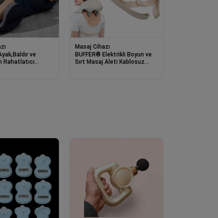
zı
Masaj Cihazı
yak,Baldır ve
BUFFER® Elektrikli Boyun ve
in Rahatlatıcı
Sırt Masaj Aleti Kablosuz
Masaj Aleti
Boyun ve Omuz Yoğurma
Masaj Yastığı