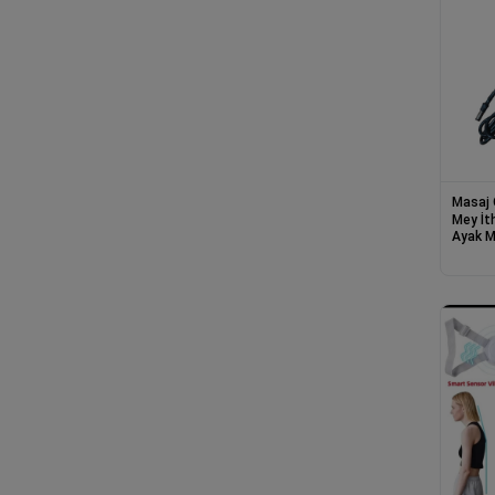
Masaj 
Mey İt
Ayak M
NRD 6