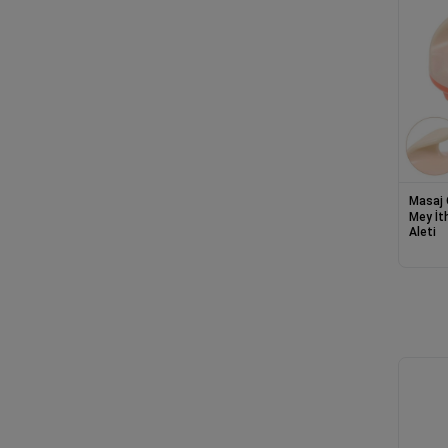
Masaj 
Mey İt
Aleti