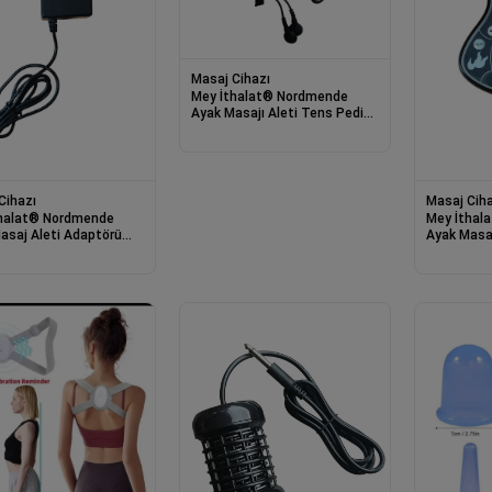
Masaj Cihazı
Mey İthalat® Nordmende
Ayak Masajı Aleti Tens Pedi
Kablosu NRD 633 Uyumlu
Cihazı
Masaj Ciha
halat® Nordmende
Mey İthal
asaj Aleti Adaptörü
Ayak Masa
33 Uyumlu
NRD 633 U