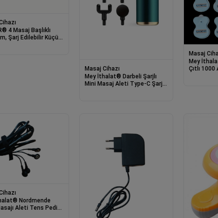
Cihazı
® 4 Masaj Başlıklı
m, Şarj Edilebilir Küçük
Aleti,Masaj Tabancası
Masaj Ciha
Mey İthala
Çıtlı 1000
Masaj Cihazı
Mey İthalat® Darbeli Şarjlı
Mini Masaj Aleti Type-C Şarjlı
| 6 Kademeli | Sessiz | Sporcu
Masaj Cihazı
Cihazı
halat® Nordmende
asajı Aleti Tens Pedi
u NRD 633 Modele