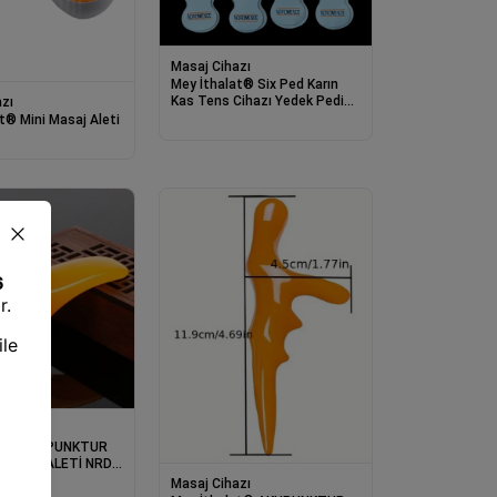
Masaj Cihazı
Mey İthalat® Six Ped Karın
Kas Tens Cihazı Yedek Pedi
zı
16 Ped
t® Mini Masaj Aleti
zı
lat® AKUPUNKTUR
MASAJ ALETİ NRD
Masaj Cihazı