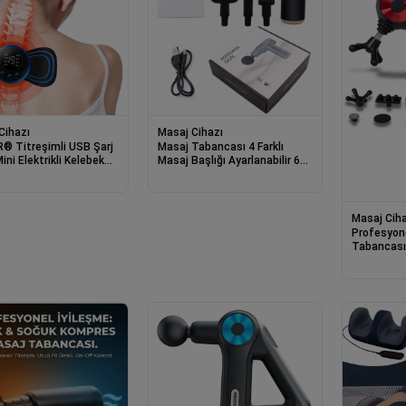
Cihazı
Masaj Cihazı
® Titreşimli USB Şarj
Masaj Tabancası 4 Farklı
Mini Elektrikli Kelebek
Masaj Başlığı Ayarlanabilir 6
Aleti
Kademe Hız Vurmalı Derin
Dokular Kas Masajı
Masaj Ciha
Profesyon
Tabancası 
Gevşetici