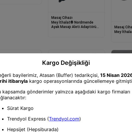
u
Masaj Cihazı
Mey İthalat® Nordmende
Ayak Masajı Aleti Adaptörü
Masaj Ciha
NRD 633 Model Uyumlu
Mey İthala
Masaj Cihazı
Mey İthalat® Nordmende
Tonific Selülit Giderici Masaj
Aleti NRD-38
Masaj Ciha
Mey İtha
AKUPRES 
598 ***
Cihazı