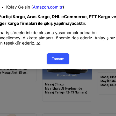
thalat® NORDMENDE
 2022 CİHAZ ADAPTÖRÜ
Cihazı
halat® Nordmende
 Masaj Aleti El ve
 Rahatlatıcı Masaj
Masaj Ciha
ı
Mey İthal
Masaj Cihazı
Masaj Kal
Mey İthalat® Nordmende
Masaj Terliği (42-43 Numara)