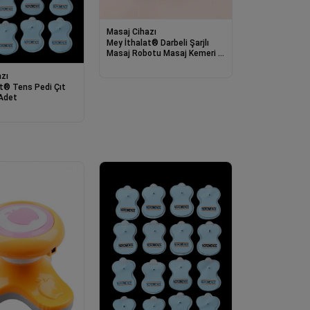
Masaj Cihazı
Mey İthalat® Darbeli Şarjlı
Masaj Robotu Masaj Kemeri |
Çok Fonksiyonlu Masaj
Robotu
zı
t® Tens Pedi Çıt
 Adet