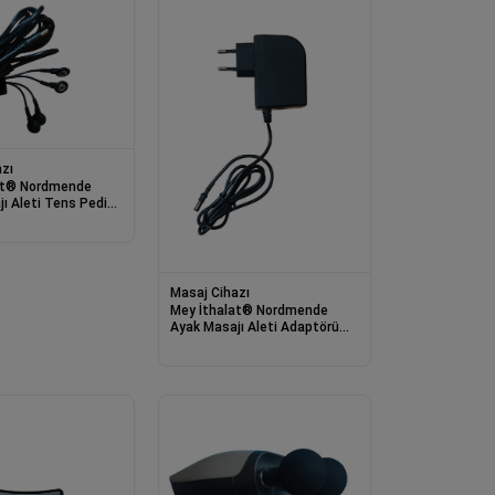
zı
at® Nordmende
ı Aleti Tens Pedi
RD 632 Uyumlu
Masaj Cihazı
Mey İthalat® Nordmende
Ayak Masajı Aleti Adaptörü
NRD 632 Uyumlu