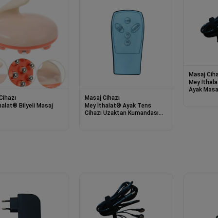
Masaj Ciha
Mey İthal
Ayak Masaj
Kablosu N
Cihazı
Masaj Cihazı
halat® Bilyeli Masaj
Mey İthalat® Ayak Tens
Cihazı Uzaktan Kumandası
NRD 632