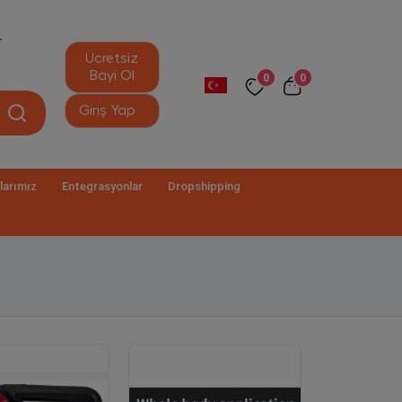
r
Ücretsiz
Bayi Ol
0
0
Giriş Yap
larımız
Entegrasyonlar
Dropshipping