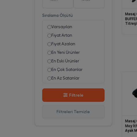
Masaj 
Sıralama Ölçütü
BUFFER
Titreşi
Varsayılan
Masaj 
Fiyat Artan
Fiyat Azalan
En Yeni Ürünler
En Eski Ürünler
En Çok Satanlar
En Az Satanlar
Stok Azalan
Filtrele
Stok Artan
En Çok Görüntülenen
Filtreleri Temizle
En Çok Favorilenen
İsim A-Z
Masaj 
Mey İt
İsim Z-A
Ayak M
Kablos