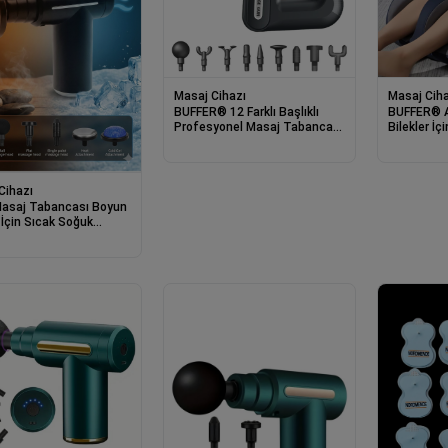
Masaj Cihazı
Masaj Ciha
BUFFER® 12 Farklı Başlıklı
BUFFER® A
Profesyonel Masaj Tabancası
Bilekler İç
- Kas Gevşetici ve Yorgunluk
Kumandalı 
Giderici Masaj Aleti
Cihazı
 Masaj Tabancası Boyun
 İçin Sıcak Soğuk
ı Masaj Aleti Sporcu