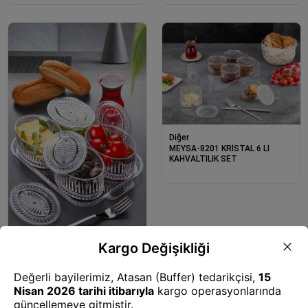
Diğer
MEYSA-8201 KRİSTAL 6 LI
KAHVALTILIK SET
Diğer
MEYSA-5699 KRİSTAL 4 LÜ
OVAL KAHVALTILIK SET