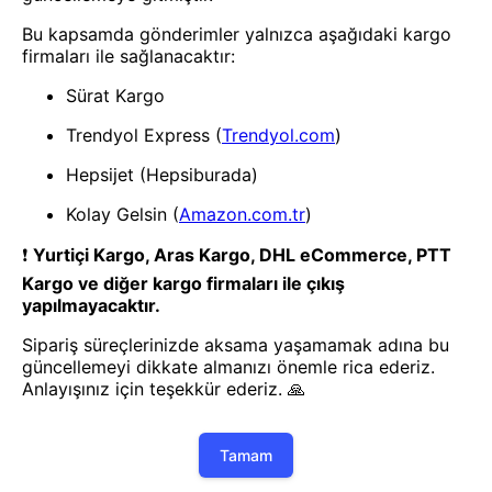
Diğer
Diğer
MEYSA-8423 KRİSTAL ANTİK
MEYSA-8409 6LI KRİSTAL
TEPSİ ŞEFFAF
KAHVE YANI BARDAĞI
Diğer
MEYSA-8900 KRİSTAL 2 Lİ