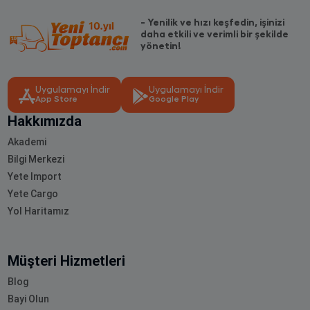
- Yenilik ve hızı keşfedin, işinizi
daha etkili ve verimli bir şekilde
yönetin!
Uygulamayı İndir
Uygulamayı İndir
App Store
Google Play
Hakkımızda
Akademi
Bilgi Merkezi
Yete Import
Yete Cargo
Yol Haritamız
Müşteri Hizmetleri
Blog
Bayi Olun