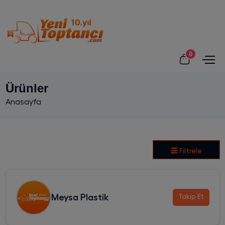
0
Ürünler
Anasayfa
Filtrele
Meysa Plastik
Takip Et